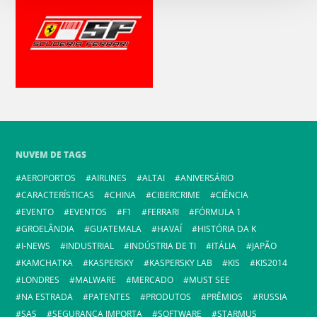
NUVEM DE TAGS
AEROPORTOS
AIRLINES
ALTAI
ANIVERSÁRIO
CARACTERÍSTICAS
CHINA
CIBERCRIME
CIÊNCIA
EVENTO
EVENTOS
F1
FERRARI
FÓRMULA 1
GROELÂNDIA
GUATEMALA
HAVAÍ
HISTÓRIA DA K
I-NEWS
INDUSTRIAL
INDÚSTRIA DE TI
ITÁLIA
JAPÃO
KAMCHATKA
KASPERSKY
KASPERSKY LAB
KIS
KIS2014
LONDRES
MALWARE
MERCADO
MUST SEE
NA ESTRADA
PATENTES
PRODUTOS
PRÊMIOS
RUSSIA
SAS
SEGURANÇA IMPORTA
SOFTWARE
STARMUS