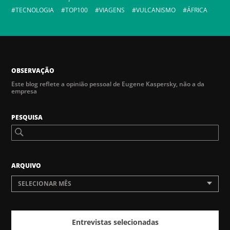
TECNOLOGIA
TOP100
VIAGENS
VULCANISMO
ÁFRICA
OBSERVAÇÃO
Este blog reflete a opinião pessoal de Eugene Kaspersky, não a da
empresa
PESQUISA
ARQUIVO
SELECIONAR MÊS
Entrevistas selecionadas