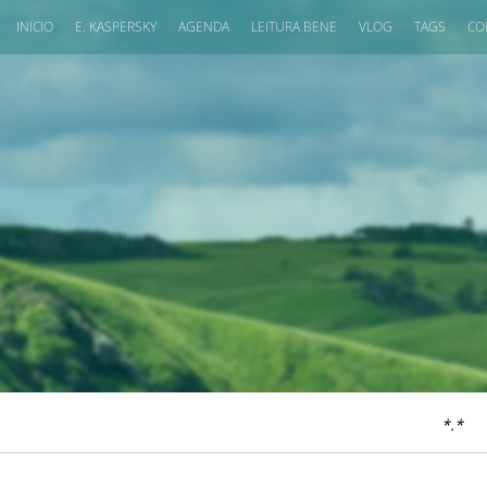
INICIO
E. KASPERSKY
AGENDA
LEITURA BENE
VLOG
TAGS
CO
*.*