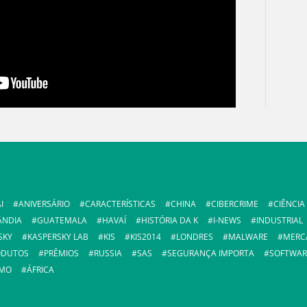
I
ANIVERSÁRIO
CARACTERÍSTICAS
CHINA
CIBERCRIME
CIÊNCIA
ÂNDIA
GUATEMALA
HAVAÍ
HISTÓRIA DA K
I-NEWS
INDUSTRIAL
SKY
KASPERSKY LAB
KIS
KIS2014
LONDRES
MALWARE
MERC
ODUTOS
PRÊMIOS
RUSSIA
SAS
SEGURANÇA IMPORTA
SOFTWAR
SMO
ÁFRICA