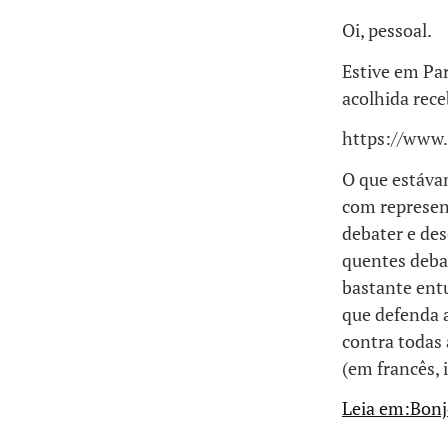
Oi, pessoal.
Estive em Par
acolhida rece
https://www
O que estáva
com represen
debater e de
quentes debat
bastante ent
que defenda a
contra todas
(em francês,
Leia em:Bonj