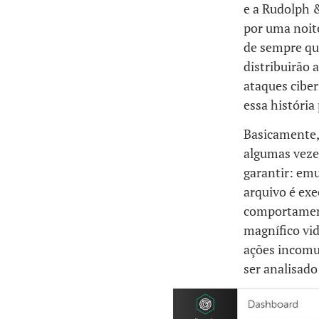
e a Rudolph &
por uma noit
de sempre qu
distribuirão
ataques cibe
essa história
Basicamente, 
algumas vezes
garantir: em
arquivo é ex
comportamen
magnífico vid
ações incomun
ser analisado