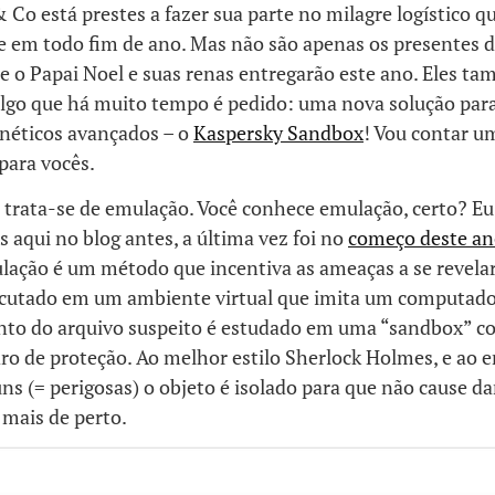
 Co está prestes a fazer sua parte no milagre logístico q
e em todo fim de ano. Mas não são apenas os presentes d
e o Papai Noel e suas renas entregarão este ano. Eles t
 algo que há muito tempo é pedido: uma nova solução pa
rnéticos avançados – o
Kaspersky Sandbox
! Vou contar u
 para vocês.
trata-se de emulação. Você conhece emulação, certo? Eu 
 aqui no blog antes, a última vez foi no
começo deste a
ulação é um método que incentiva as ameaças a se revel
ecutado em um ambiente virtual que imita um computador
to do arquivo suspeito é estudado em uma “sandbox” 
ro de proteção. Ao melhor estilo Sherlock Holmes, e ao 
s (= perigosas) o objeto é isolado para que não cause d
 mais de perto.