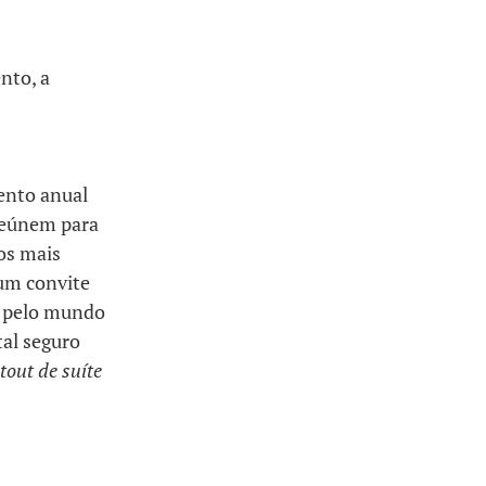
nto, a
vento anual
reúnem para
os mais
 um convite
a pelo mundo
tal seguro
tout de suíte