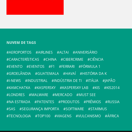
NUVEM DE TAGS
AEROPORTOS
AIRLINES
ALTAI
ANIVERSÁRIO
CARACTERÍSTICAS
CHINA
CIBERCRIME
CIÊNCIA
EVENTO
EVENTOS
F1
FERRARI
FÓRMULA 1
GROELÂNDIA
GUATEMALA
HAVAÍ
HISTÓRIA DA K
I-NEWS
INDUSTRIAL
INDÚSTRIA DE TI
ITÁLIA
JAPÃO
KAMCHATKA
KASPERSKY
KASPERSKY LAB
KIS
KIS2014
LONDRES
MALWARE
MERCADO
MUST SEE
NA ESTRADA
PATENTES
PRODUTOS
PRÊMIOS
RUSSIA
SAS
SEGURANÇA IMPORTA
SOFTWARE
STARMUS
TECNOLOGIA
TOP100
VIAGENS
VULCANISMO
ÁFRICA