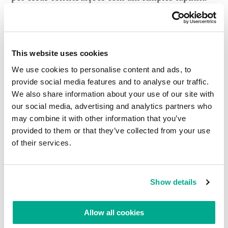
nas costas … mas falaremos sobre isso mais tarde.
Leia em:Nosso fã-clube chegou à adolescência
This website uses cookies
We use cookies to personalise content and ads, to
LEIA COMENTÁRIOS
0
provide social media features and to analyse our traffic.
We also share information about your use of our site with
our social media, advertising and analytics partners who
may combine it with other information that you’ve
provided to them or that they’ve collected from your use
of their services.
Show details
Allow all cookies