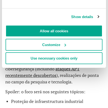
eventos anuais no calendário global de eventos de
segurança cibernética.
Show details
// Para aqueles que desejam rememorar como a SAS
se desenvolveu ao longo dos anos, confira esta
tag
.
Allow all cookies
Este ano, o local aconchegante e agradável será
Phuket
, na Tailândia, onde a conferência
Customize
acontecerá de
25 a 27 de outubro
. Como sempre,
apresentaremos, compartilharemos e
Use necessary cookies only
discutiremos as últimas tendências em
cibersegurança (incluindo
ataques APT
recentemente descobertos
), realizações de ponta
no campo da pesquisa e tecnologia.
Spoiler: o foco será nos seguintes tópicos:
Proteção de infraestructura industrial