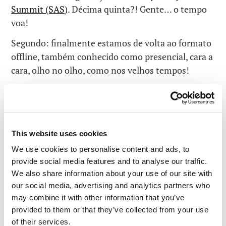
Summit (SAS)
. Décima quinta?! Gente… o tempo
voa!
Segundo: finalmente estamos de volta ao formato
offline, também conhecido como presencial, cara a
cara, olho no olho, como nos velhos tempos!
//
Nos últimos anos, esta conferência e muitas outras
foram
online
.
Nossa tradição de reunir anualmente os principais
This website uses cookies
especialistas em cibersegurança, acadêmicos e
We use cookies to personalise content and ads, to
empresários de todo o mundo em um local
provide social media features and to analyse our traffic.
aconchegante e agradável começou em 2009.
We also share information about your use of our site with
(Caramba… parece que foi ontem; já se passaram
our social media, advertising and analytics partners who
14 anos!) Naquele tempo, tudo era muito menor
may combine it with other information that you’ve
em tamanho, mas ao longo dos anos cresceu de
provided to them or that they’ve collected from your use
forma gradual para se tornar um dos principais
of their services.