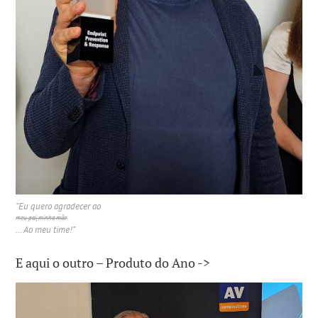
“Eu quero agradecer ao
meu pai, minha mãe
… Ao meu time!”
E aqui o outro – Produto do Ano ->