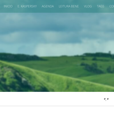
INICIO
E. KASPERSKY
AGENDA
LEITURA BENE
VLOG
TAGS
CO
*.*