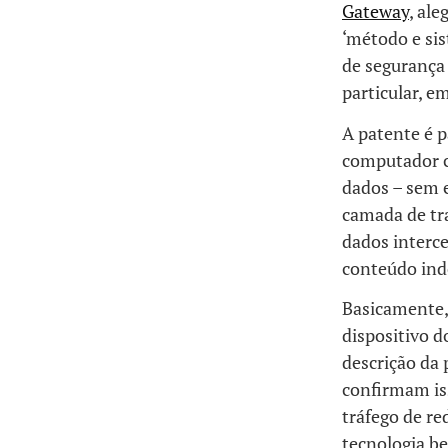
Gateway
, ale
‘método e sis
de segurança 
particular, e
A patente é 
computador c
dados – sem e
camada de tra
dados interce
conteúdo ind
Basicamente, 
dispositivo d
descrição da 
confirmam is
tráfego de re
tecnologia b