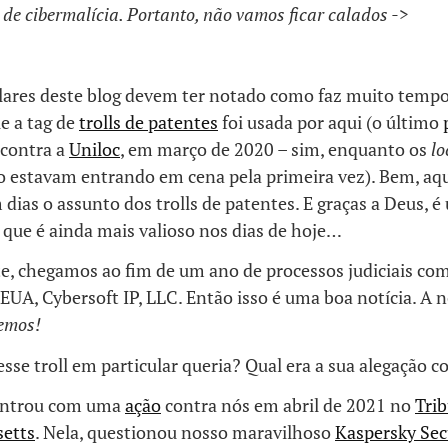
 de cibermalícia. Portanto, não vamos ficar calados ->
ulares deste blog devem ter notado como faz muito tempo
e a tag de
trolls de patentes
foi usada por aqui (o último
 contra a
Uniloc
, em março de 2020 – sim, enquanto os
l
 estavam entrando em cena pela primeira vez). Bem, aqui
 dias o assunto dos trolls de patentes. E graças a Deus, 
o que é ainda mais valioso nos dias de hoje…
, chegamos ao fim de um ano de processos judiciais com 
EUA, Cybersoft IP, LLC. Então isso é uma boa notícia. A n
emos!
esse troll em particular queria? Qual era a sua alegação c
 entrou com uma
ação
contra nós em abril de 2021 no
Trib
etts
. Nela, questionou nosso maravilhoso
Kaspersky Sec