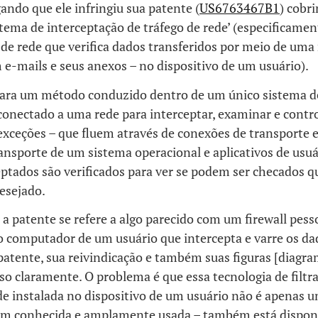
gando que ele infringiu sua patente (
US6763467B1
) cobr
tema de interceptação de tráfego de rede’ (especificamen
de rede que verifica dados transferidos por meio de uma
m e-mails e seus anexos – no dispositivo de um usuário).
para um método conduzido dentro de um único sistema d
onectado a uma rede para interceptar, examinar e contro
xceções – que fluem através de conexões de transporte e
nsporte de um sistema operacional e aplicativos de usuá
ptados são verificados para ver se podem ser checados q
esejado.
a patente se refere a algo parecido com um firewall pess
o computador de um usuário que intercepta e varre os da
patente, sua reivindicação e também suas figuras [diagra
so claramente. O problema é que essa tecnologia de filt
de instalada no dispositivo de um usuário não é apenas 
em conhecida e amplamente usada – também está disponí