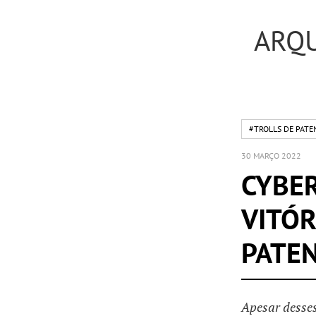
ARQU
#TROLLS DE PATE
30 MARÇO 2022
CYBER
VITÓR
PATE
Apesar desses