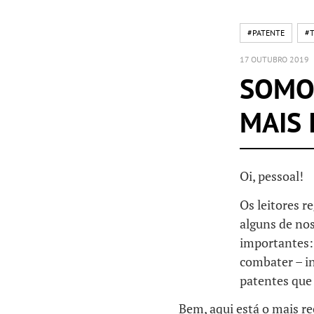
#PATENTE
#
17 OUTUBRO 2019
SOMO
MAIS
Oi, pessoal!
Os leitores 
alguns de no
importantes:
combater – i
patentes que
Bem, aqui está o mais r