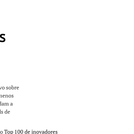
S
vo sobre
 menos
udam a
ls de
no
Top 100 de inovadores