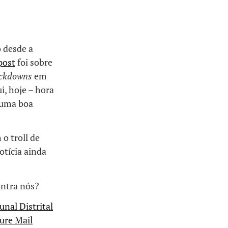
 desde a
post
foi sobre
ockdowns
em
, hoje – hora
é uma boa
o troll de
otícia ainda
ontra nós?
unal Distrital
ure Mail