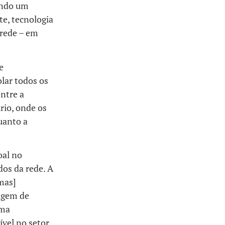
indo um
te, tecnologia
 rede – em
e
lar todos os
ntre a
rio, onde os
uanto a
oal no
dos da rede. A
mas]
ragem de
uma
vel no setor