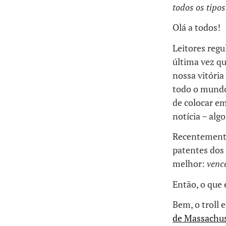
todos os tipos
Olá a todos!
Leitores reg
última vez qu
nossa vitória
todo o mundo
de colocar em
notícia – alg
Recentemente
patentes dos 
melhor:
venc
Então, o que 
Bem, o troll
de Massachus