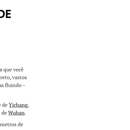
DE
ca que você
reto, vastos
a fluindo –
e de
Yichang
,
e de
Wuhan
.
 metros de