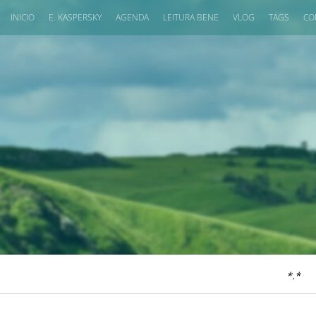
INICIO
E. KASPERSKY
AGENDA
LEITURA BENE
VLOG
TAGS
CO
*.*