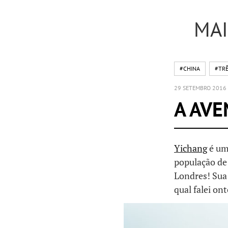
MAI
#CHINA
#TRÊ
29 SETEMBRO 2016
A AVE
Yichang
é um
população de
Londres! Sua
qual falei on