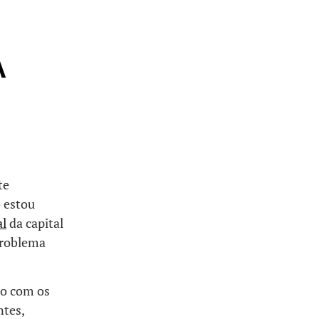
A
te
o estou
al
da capital
problema
mo com os
ntes,