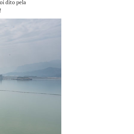
i dito pela
!