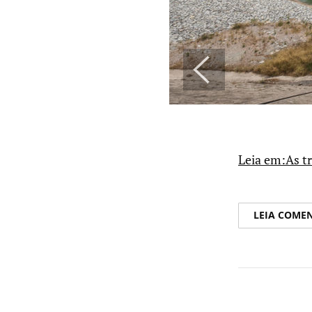
Leia em:As t
LEIA COME