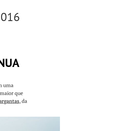
2016
INUA
om uma
 maior que
argantas
, da