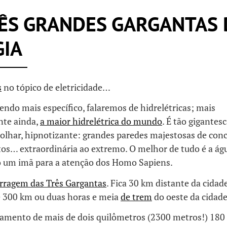
ÊS GRANDES GARGANTAS 
GIA
s
no tópico de eletricidade…
endo mais específico, falaremos de hidrelétricas; mais
nte ainda,
a maior hidrelétrica do mundo
. É tão gigantes
olhar, hipnotizante: grandes paredes majestosas de conc
os… extraordinária ao extremo. O melhor de tudo é a águ
 um imã para a atenção dos Homo Sapiens.
rragem das Três Gargantas
. Fica 30 km distante da cidad
de 300 km ou duas horas e meia
de trem
do oeste da cidad
mento de mais de dois quilômetros (2300 metros!) 180