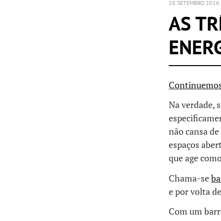
28 SETEMBRO 2016
AS TR
ENER
Continuemo
Na verdade, s
especificame
não cansa de 
espaços abert
que age como
Chama-se
ba
e por volta 
Com um barra