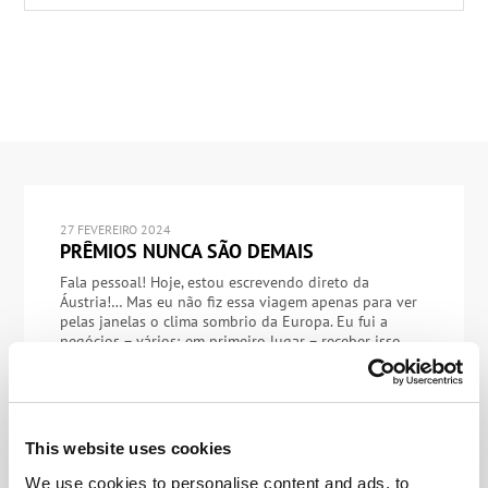
27 FEVEREIRO 2024
PRÊMIOS NUNCA SÃO DEMAIS
Fala pessoal! Hoje, estou escrevendo direto da
Áustria!… Mas eu não fiz essa viagem apenas para ver
pelas janelas o clima sombrio da Europa. Eu fui a
negócios – vários; em primeiro lugar – receber isso
aqui pessoalmente! -> …Quando a sua empresa é
premiada com nada menos do que “Produto do Ano”,
por ninguém […]
This website uses cookies
We use cookies to personalise content and ads, to