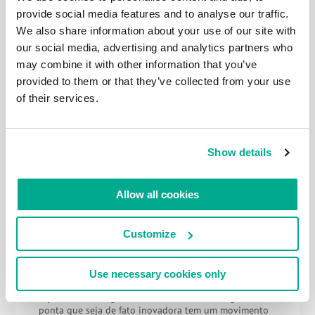
provide social media features and to analyse our traffic.
27 JUNHO 2023
We also share information about your use of our site with
ALTO ESCALÃO DA INFOSEC: DE VOLTA –
our social media, advertising and analytics partners who
PESSOALMENTE – À SAS!
may combine it with other information that you’ve
Preparem as trombetas, ouça o rufar de tambores,
provided to them or that they’ve collected from your use
aplausos, vivas e assobios! Eis duas novidades para
você: uma é boa, a outra é… ainda melhor! Primeiro:
of their services.
este ano teremos nossa 15ª conferência anual de
cibersegurança – a Security Analyst Summit (SAS).
Décima quinta?! Gente… o tempo voa! Segundo:
finalmente estamos de volta ao formato offline, […]
Show details
Allow all cookies
19 JANEIRO 2023
Customize
RETROSPECTIVA 2022: PATENTES
CHEGANDO COM TUDO!
Inventar novas tecnologias de ponta é apenas a
Use necessary cookies only
metade do caminho. Espere – na verdade. não: não
sejamos tão categóricos… Uma nova tecnologia de
ponta que seja de fato inovadora tem um movimento