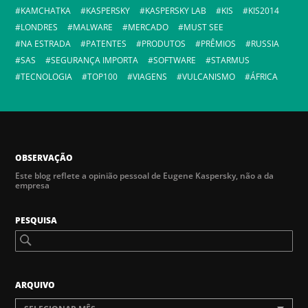
KAMCHATKA
KASPERSKY
KASPERSKY LAB
KIS
KIS2014
LONDRES
MALWARE
MERCADO
MUST SEE
NA ESTRADA
PATENTES
PRODUTOS
PRÊMIOS
RUSSIA
SAS
SEGURANÇA IMPORTA
SOFTWARE
STARMUS
TECNOLOGIA
TOP100
VIAGENS
VULCANISMO
ÁFRICA
OBSERVAÇÃO
Este blog reflete a opinião pessoal de Eugene Kaspersky, não a da
empresa
PESQUISA
ARQUIVO