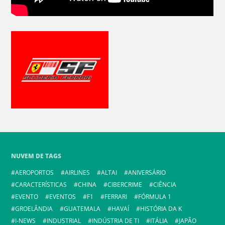
NUVEM DE TAGS
AEROPORTOS
AIRLINES
ALTAI
ANIVERSÁRIO
CARACTERÍSTICAS
CHINA
CIBERCRIME
CIÊNCIA
EVENTO
EVENTOS
F1
FERRARI
FÓRMULA 1
GROELÂNDIA
GUATEMALA
HAVAÍ
HISTÓRIA DA K
I-NEWS
INDUSTRIAL
INDÚSTRIA DE TI
ITÁLIA
JAPÃO