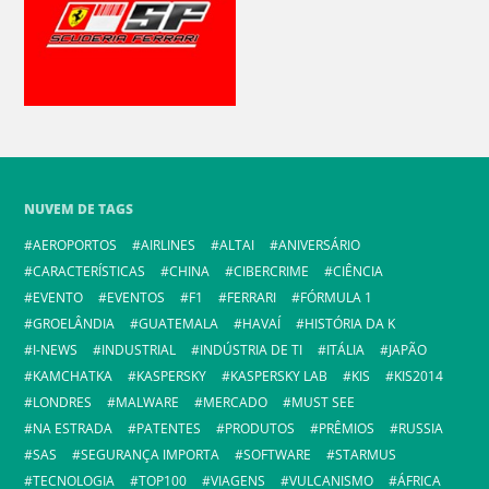
NUVEM DE TAGS
AEROPORTOS
AIRLINES
ALTAI
ANIVERSÁRIO
CARACTERÍSTICAS
CHINA
CIBERCRIME
CIÊNCIA
EVENTO
EVENTOS
F1
FERRARI
FÓRMULA 1
GROELÂNDIA
GUATEMALA
HAVAÍ
HISTÓRIA DA K
I-NEWS
INDUSTRIAL
INDÚSTRIA DE TI
ITÁLIA
JAPÃO
KAMCHATKA
KASPERSKY
KASPERSKY LAB
KIS
KIS2014
LONDRES
MALWARE
MERCADO
MUST SEE
NA ESTRADA
PATENTES
PRODUTOS
PRÊMIOS
RUSSIA
SAS
SEGURANÇA IMPORTA
SOFTWARE
STARMUS
TECNOLOGIA
TOP100
VIAGENS
VULCANISMO
ÁFRICA