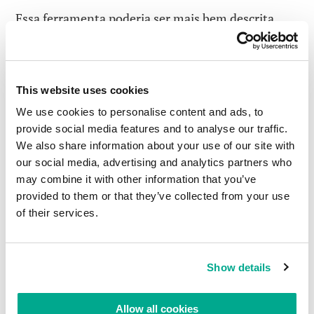
Essa ferramenta poderia ser mais bem descrita
como um microscópio de alta tecnologia para a
detecção e eliminação dos mais astutos malware,
que se esconde nas entranhas dos arquivos mais
This website uses cookies
complicados. Em suma, esta é a nossa tecnologia
de defesa exclusiva contra ameaças futuras.
We use cookies to personalise content and ads, to
provide social media features and to analyse our traffic.
Para entender melhor o conceito, vamos tomar
We also share information about your use of our site with
um conjunto de tradicionais
bonecas russas
.
our social media, advertising and analytics partners who
Leia em:ZETA Shield – O escudo que protege seu
may combine it with other information that you’ve
computador
provided to them or that they’ve collected from your use
of their services.
LEIA COMENTÁRIOS
0
Show details
Allow all cookies