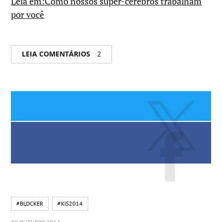
Leia em:Como nossos super-cérebros trabalham
por você
LEIA COMENTÁRIOS
2
#BLOCKER
#KIS2014