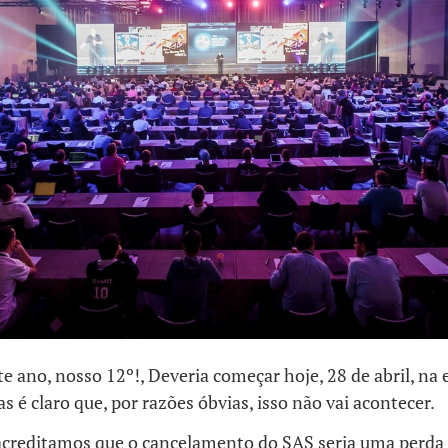
e ano, nosso 12º!, Deveria começar hoje, 28 de abril, na
s é claro que, por razões óbvias, isso não vai acontecer.
acreditamos que o cancelamento do SAS seria uma perda 