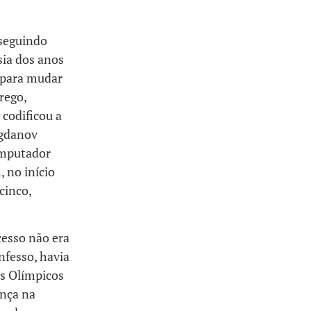
seguindo
sia dos anos
s para mudar
rego,
 codificou a
ogdanov
computador
 no início
cinco,
cesso não era
nfesso, havia
os Olímpicos
ança na