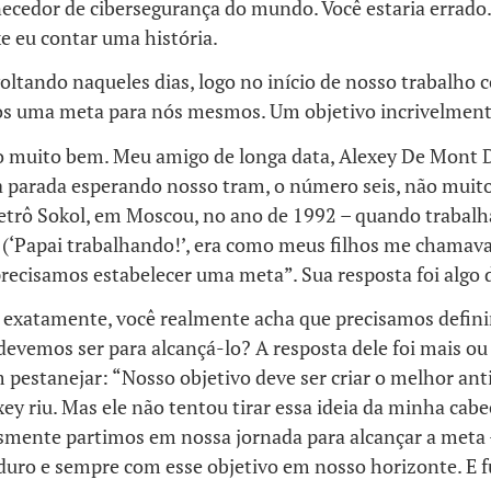
necedor de cibersegurança do mundo. Você estaria errado.
e eu contar uma história.
oltando naqueles dias, logo no início de nosso trabalho 
s uma meta para nós mesmos. Um objetivo incrivelment
 muito bem. Meu amigo de longa data, Alexey De Mont D
 parada esperando nosso tram, o número seis, não muito
etrô Sokol, em Moscou, no ano de 1992 – quando trabal
 (‘Papai trabalhando!’, era como meus filhos me chamava
recisamos estabelecer uma meta”. Sua resposta foi algo d
 exatamente, você realmente acha que precisamos definir
devemos ser para alcançá-lo? A resposta dele foi mais o
 pestanejar: “Nosso objetivo deve ser criar o melhor ant
y riu. Mas ele não tentou tirar essa ideia da minha cabe
esmente partimos em nossa jornada para alcançar a meta 
duro e sempre com esse objetivo em nosso horizonte. E 