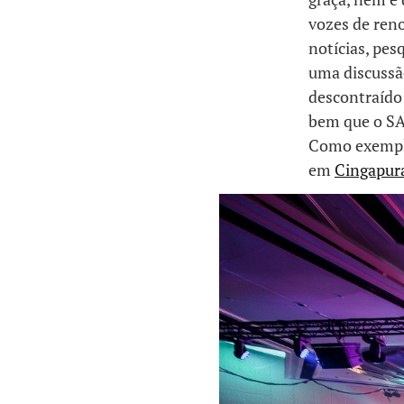
vozes de ren
notícias, pesq
uma discussã
descontraído 
bem que o SA
Como exemplo
em
Cingapur