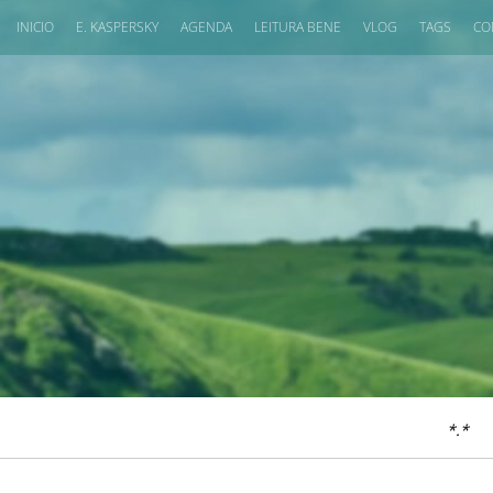
INICIO
E. KASPERSKY
AGENDA
LEITURA BENE
VLOG
TAGS
CO
*.*