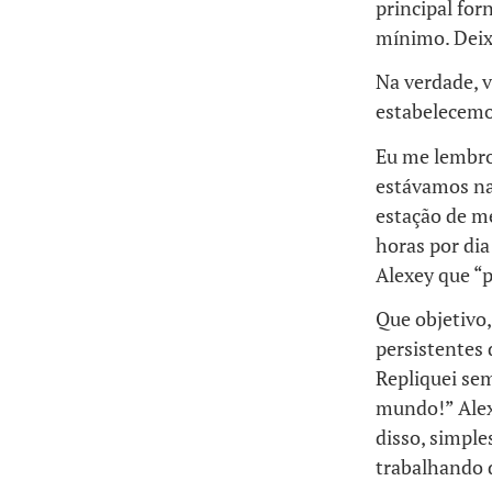
principal for
mínimo. Deix
Na verdade, v
estabelecemo
Eu me lembro
estávamos na
estação de m
horas por dia
Alexey que “p
Que objetivo,
persistentes 
Repliquei sem
mundo!” Alexe
disso, simpl
trabalhando 