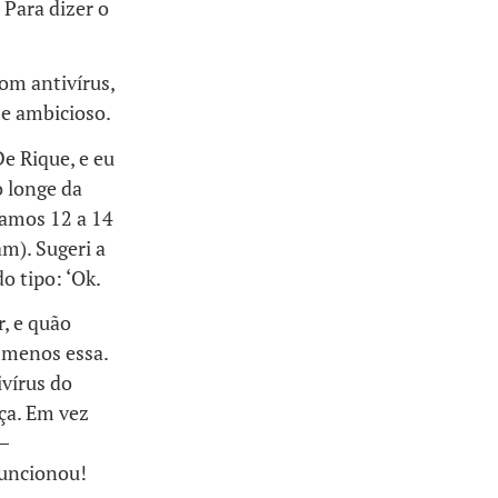
 Para dizer o
com antivírus,
e ambicioso.
e Rique, e eu
 longe da
hamos 12 a 14
m). Sugeri a
o tipo: ‘Ok.
, e quão
u menos essa.
ivírus do
ça. Em vez
–
funcionou!