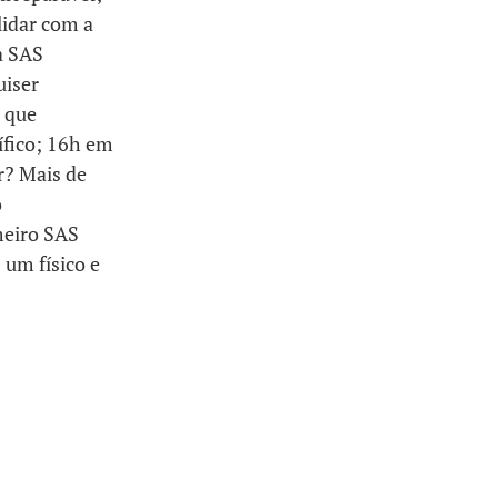
lidar com a
a SAS
uiser
, que
ífico; 16h em
r? Mais de
o
meiro SAS
 um físico e