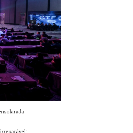
 ensolarada
irreparável;