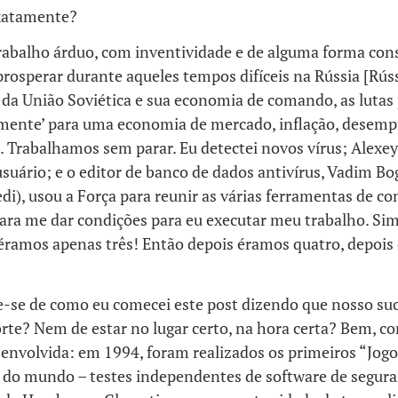
xatamente?
abalho árduo, com inventividade e de alguma forma con
prosperar durante aqueles tempos difíceis na Rússia [Rús
 da União Soviética e sua economia de comando, as luta
mente’ para uma economia de mercado, inflação, desemp
. Trabalhamos sem parar. Eu detectei novos vírus; Alexey
usuário; e o editor de banco de dados antivírus, Vadim B
di), usou a Força para reunir as várias ferramentas de 
ara me dar condições para eu executar meu trabalho. Sim,
éramos apenas três! Então depois éramos quatro, depois 
e-se de como eu comecei este post dizendo que nosso su
rte? Nem de estar no lugar certo, na hora certa? Bem, co
 envolvida: em 1994, foram realizados os primeiros “Jog
” do mundo – testes independentes de software de segur