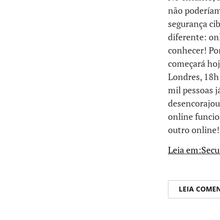
não poderíam
segurança ci
diferente: on
conhecer! Po
começará hoj
Londres, 18h
mil pessoas j
desencorajou
online funcio
outro online!
Leia em:Secu
LEIA COME