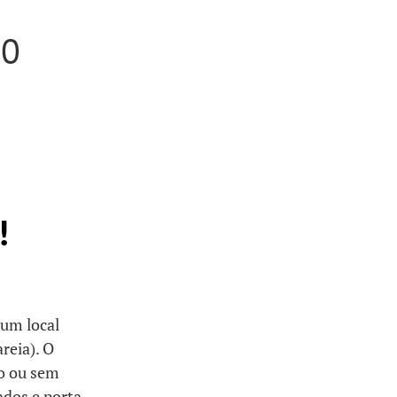
20
!
um local
reia). O
to ou sem
ados e porta-