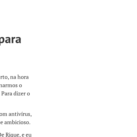
 para
rto, na hora
rnarmos o
 Para dizer o
com antivírus,
e ambicioso.
e Rique, e eu