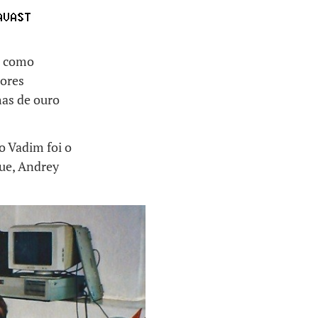
– como
hores
as de ouro
o Vadim foi o
que, Andrey