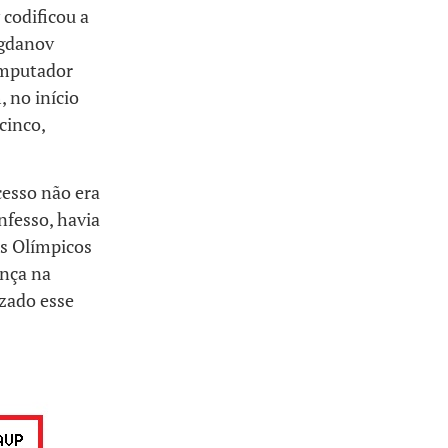
 codificou a
ogdanov
computador
 no início
cinco,
cesso não era
nfesso, havia
os Olímpicos
ança na
izado esse