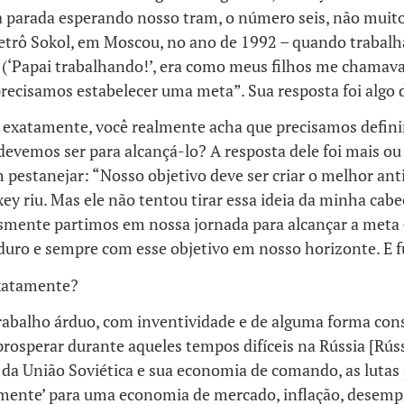
 parada esperando nosso tram, o número seis, não muito
etrô Sokol, em Moscou, no ano de 1992 – quando trabal
 (‘Papai trabalhando!’, era como meus filhos me chamava
recisamos estabelecer uma meta”. Sua resposta foi algo d
 exatamente, você realmente acha que precisamos definir
devemos ser para alcançá-lo? A resposta dele foi mais o
 pestanejar: “Nosso objetivo deve ser criar o melhor ant
y riu. Mas ele não tentou tirar essa ideia da minha cabe
esmente partimos em nossa jornada para alcançar a meta 
duro e sempre com esse objetivo em nosso horizonte. E 
xatamente?
abalho árduo, com inventividade e de alguma forma con
prosperar durante aqueles tempos difíceis na Rússia [Rús
 da União Soviética e sua economia de comando, as luta
mente’ para uma economia de mercado, inflação, desemp