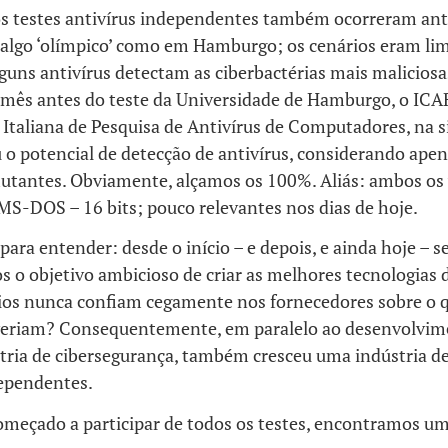
os testes antivírus independentes também ocorreram ant
algo ‘olímpico’ como em Hamburgo; os cenários eram lim
guns antivírus detectam as ciberbactérias mais maliciosa
mês antes do teste da Universidade de Hamburgo, o IC
Italiana de Pesquisa de Antivírus de Computadores, na s
u o potencial de detecção de antivírus, considerando ape
mutantes. Obviamente, alçamos os 100%. Aliás: ambos os
MS-DOS – 16 bits; pouco relevantes nos dias de hoje.
 para entender: desde o início – e depois, e ainda hoje – 
s o objetivo ambicioso de criar as melhores tecnologias
ios nunca confiam cegamente nos fornecedores sobre o q
veriam? Consequentemente, em paralelo ao desenvolvim
tria de cibersegurança, também cresceu uma indústria de
dependentes.
omeçado a participar de todos os testes, encontramos u