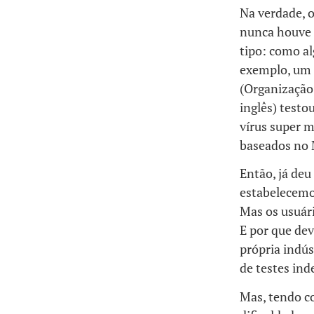
Na verdade, 
nunca houve 
tipo: como al
exemplo, um 
(Organização 
inglês) testo
vírus super 
baseados no 
Então, já deu
estabelecemo
Mas os usuár
E por que de
própria indús
de testes in
Mas, tendo c