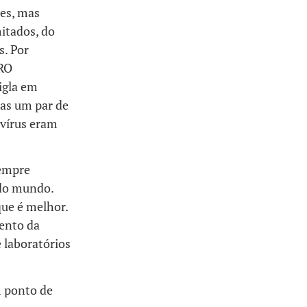
es, mas
itados, do
s. Por
ARO
igla em
nas um par de
 vírus eram
sempre
 do mundo.
ue é melhor.
ento da
 laboratórios
m ponto de