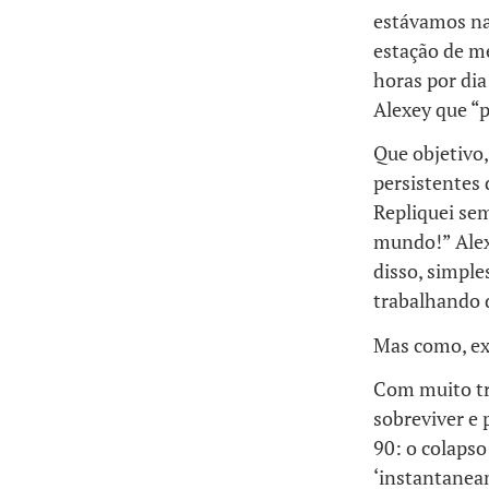
estávamos na
estação de m
horas por dia
Alexey que “p
Que objetivo,
persistentes 
Repliquei sem
mundo!” Alexe
disso, simpl
trabalhando 
Mas como, e
Com muito tr
sobreviver e 
90: o colapso
‘instantanea