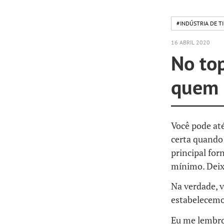
#INDÚSTRIA DE TI
16 ABRIL 2020
No top
quem 
Você pode até
certa quando
principal for
mínimo. Deix
Na verdade, v
estabelecemo
Eu me lembro