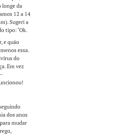
 longe da
hamos 12 a 14
m). Sugeri a
o tipo: ‘Ok.
, e quão
u menos essa.
ivírus do
ça. Em vez
–
funcionou!
seguindo
sia dos anos
s para mudar
rego,