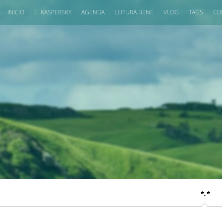
INICIO
E. KASPERSKY
AGENDA
LEITURA BENE
VLOG
TAGS
CO
*.*