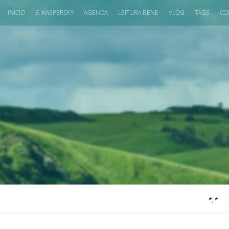
INICIO
E. KASPERSKY
AGENDA
LEITURA BENE
VLOG
TAGS
CO
*.*