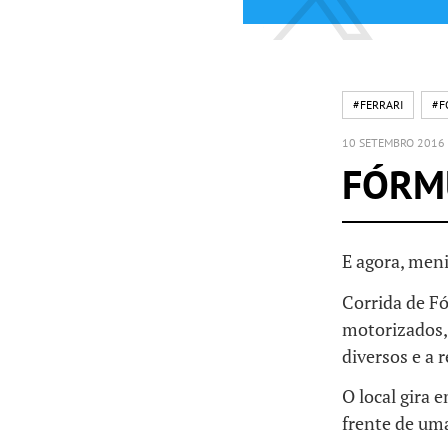
#FERRARI
#F
10 SETEMBRO 2016
FÓRMU
E agora, meni
Corrida de F
motorizados,
diversos e a 
O local gira 
frente de uma