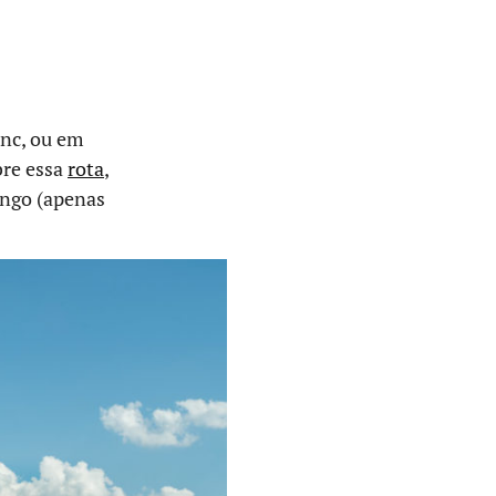
anc, ou em
bre essa
rota
,
longo (apenas