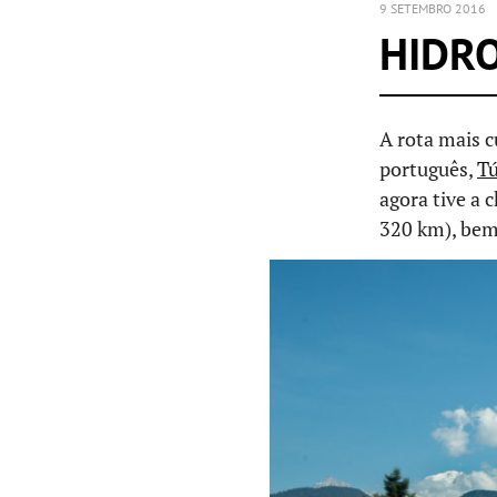
9 SETEMBRO 2016
HIDRO
A rota mais 
português,
Tú
agora tive a 
320 km), bem 