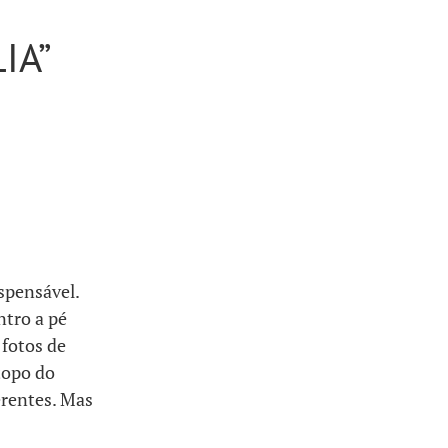
IA”
spensável.
ntro a pé
 fotos de
 topo do
erentes. Mas