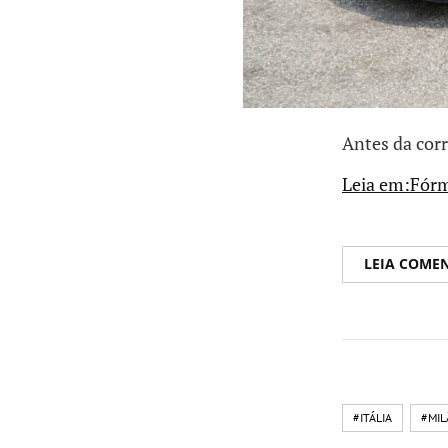
Antes da corr
Leia em:Fórm
LEIA COME
#ITÁLIA
#MIL