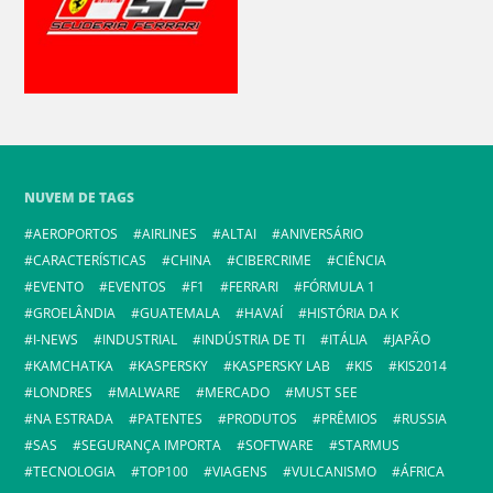
NUVEM DE TAGS
AEROPORTOS
AIRLINES
ALTAI
ANIVERSÁRIO
CARACTERÍSTICAS
CHINA
CIBERCRIME
CIÊNCIA
EVENTO
EVENTOS
F1
FERRARI
FÓRMULA 1
GROELÂNDIA
GUATEMALA
HAVAÍ
HISTÓRIA DA K
I-NEWS
INDUSTRIAL
INDÚSTRIA DE TI
ITÁLIA
JAPÃO
KAMCHATKA
KASPERSKY
KASPERSKY LAB
KIS
KIS2014
LONDRES
MALWARE
MERCADO
MUST SEE
NA ESTRADA
PATENTES
PRODUTOS
PRÊMIOS
RUSSIA
SAS
SEGURANÇA IMPORTA
SOFTWARE
STARMUS
TECNOLOGIA
TOP100
VIAGENS
VULCANISMO
ÁFRICA