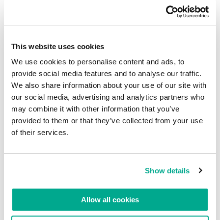
Outra foto da multidão comigo no meio, mas quem
se importa?
This website uses cookies
We use cookies to personalise content and ads, to
provide social media features and to analyse our traffic.
We also share information about your use of our site with
our social media, advertising and analytics partners who
may combine it with other information that you’ve
provided to them or that they’ve collected from your use
of their services.
Show details
Finalmente, os vencedores no pódio. Mas não
Allow all cookies
estou incomodado com isso. Mercedes em