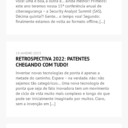
você: uma é boa, a outra é… ainda melhor! Primeiro:
este ano teremos nossa 15ª conferência anual de
cibersegurança – a Security Analyst Summit (SAS).
Décima quinta?! Gente… o tempo voa! Segundo:
finalmente estamos de volta ao formato offline, […]
19 JANEIRO 2023
RETROSPECTIVA 2022: PATENTES
CHEGANDO COM TUDO!
Inventar novas tecnologias de ponta é apenas a
metade do caminho. Espere – na verdade. não: não
sejamos tão categóricos… Uma nova tecnologia de
ponta que seja de fato inovadora tem um movimento
de ciclo de vida muito mais complexo e longo do que
pode ser inicialmente imaginado por muitos. Claro,
sem a invenção em […]