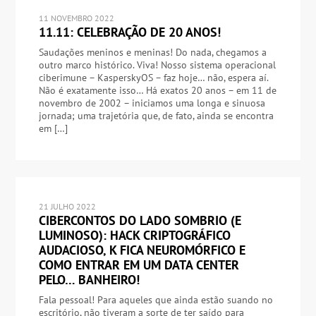
11 NOVEMBRO 2022
11.11: CELEBRAÇÃO DE 20 ANOS!
Saudações meninos e meninas! Do nada, chegamos a
outro marco histórico. Viva! Nosso sistema operacional
ciberimune – KasperskyOS – faz hoje… não, espera aí.
Não é exatamente isso… Há exatos 20 anos – em 11 de
novembro de 2002 – iniciamos uma longa e sinuosa
jornada; uma trajetória que, de fato, ainda se encontra
em […]
21 JULHO 2022
CIBERCONTOS DO LADO SOMBRIO (E
LUMINOSO): HACK CRIPTOGRÁFICO
AUDACIOSO, K FICA NEUROMÓRFICO E
COMO ENTRAR EM UM DATA CENTER
PELO… BANHEIRO!
Fala pessoal! Para aqueles que ainda estão suando no
escritório, não tiveram a sorte de ter saído para