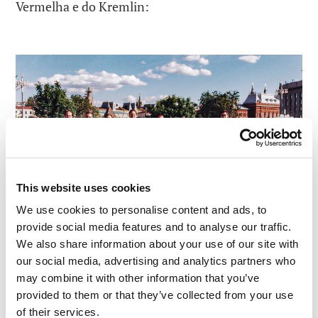
Vermelha e do Kremlin:
This website uses cookies
We use cookies to personalise content and ads, to
provide social media features and to analyse our traffic.
We also share information about your use of our site with
Leia em:Ciberpassado, oitava parte: 1998-2000
our social media, advertising and analytics partners who
(três estreias: reestruturação, escritório no
may combine it with other information that you’ve
provided to them or that they’ve collected from your use
exterior, conferência de parceiros)
of their services.