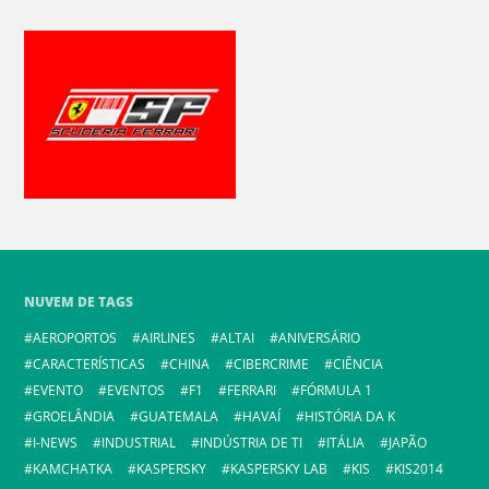
NUVEM DE TAGS
AEROPORTOS
AIRLINES
ALTAI
ANIVERSÁRIO
CARACTERÍSTICAS
CHINA
CIBERCRIME
CIÊNCIA
EVENTO
EVENTOS
F1
FERRARI
FÓRMULA 1
GROELÂNDIA
GUATEMALA
HAVAÍ
HISTÓRIA DA K
I-NEWS
INDUSTRIAL
INDÚSTRIA DE TI
ITÁLIA
JAPÃO
KAMCHATKA
KASPERSKY
KASPERSKY LAB
KIS
KIS2014