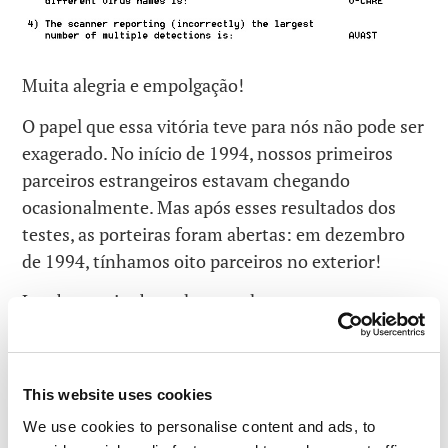
Muita alegria e empolgação!
O papel que essa vitória teve para nós não pode ser
exagerado. No início de 1994, nossos primeiros
parceiros estrangeiros estavam chegando
ocasionalmente. Mas após esses resultados dos
testes, as porteiras foram abertas: em dezembro
de 1994, tínhamos oito parceiros no exterior!
Lembro muito bem dos acordos que
estabelecemos com esses primeiros parceiros –
porque fui responsável pela elaboração e
negociação da maioria deles desde o início.
This website uses cookies
Dificilmente esse é a melhor função de um
We use cookies to personalise content and ads, to
matemático! Então você pode imaginar meu alívio