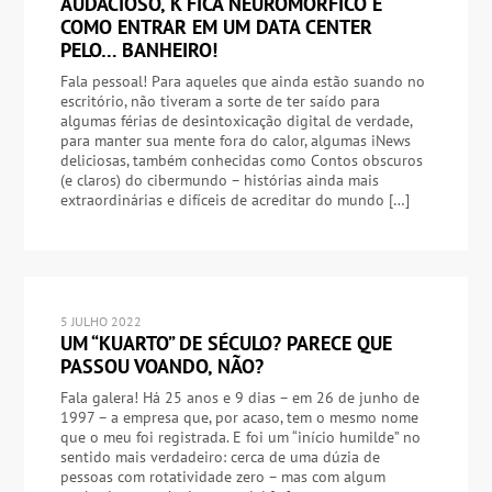
AUDACIOSO, K FICA NEUROMÓRFICO E
COMO ENTRAR EM UM DATA CENTER
PELO… BANHEIRO!
Fala pessoal! Para aqueles que ainda estão suando no
escritório, não tiveram a sorte de ter saído para
algumas férias de desintoxicação digital de verdade,
para manter sua mente fora do calor, algumas iNews
deliciosas, também conhecidas como Contos obscuros
(e claros) do cibermundo – histórias ainda mais
extraordinárias e difíceis de acreditar do mundo […]
5 JULHO 2022
UM “KUARTO” DE SÉCULO? PARECE QUE
PASSOU VOANDO, NÃO?
Fala galera! Há 25 anos e 9 dias – em 26 de junho de
1997 – a empresa que, por acaso, tem o mesmo nome
que o meu foi registrada. E foi um “início humilde” no
sentido mais verdadeiro: cerca de uma dúzia de
pessoas com rotatividade zero – mas com algum