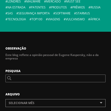
LONDRES
MALWARE
MERCADO
MUST SEE
NA ESTRADA
PATENTES
PRODUTOS
PRÊMIOS
RUSSIA
SAS
SEGURANÇA IMPORTA
SOFTWARE
STARMUS
TECNOLOGIA
TOP100
VIAGENS
VULCANISMO
ÁFRICA
OBSERVAÇÃO
Este blog reflete a opinião pessoal de Eugene Kaspersky, não a da
empresa
PESQUISA
ARQUIVO
SELECIONAR MÊS