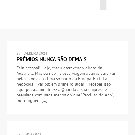
27 FEVEREIRO 2024
PRÊMIOS NUNCA SÃO DEMAIS
Fala pessoal! Hoje, estou escrevendo direto da
Áustria!… Mas eu não fiz essa viagem apenas para ver
pelas janelas o clima sombrio da Europa. Eu fui a
negócios – vários; em primeiro lugar – receber isso
aqui pessoalmente! -> …Quando a sua empresa é
premiada com nada menos do que “Produto do Ano”,
por ninguém […]
27 JUNHO 2023