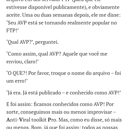
estivesse disponível publicamente), e obviamente
aceite. Uma ou duas semanas depois, ele me disse:
‘Seu AVP está se tornando realmente popular no
FTP!’
‘Qual AVP?’, perguntei.
‘Como assim, qual AVP? Aquele que você me
enviou, claro!’
‘O QUE?! Por favor, troque o nome do arquivo – foi
um erro!’
‘Já era. Já está publicado – e conhecido como AVP!’
E foi assim: ficamos conhecidos como AVP! Por
sorte, conseguimos mais ou menos improvisar –
A
nti-
V
iral toolkit
P
ro. Mas, como eu disse, só mais
ou menos. Bom, já que foi assim: todos as nossas