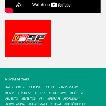
NUVEM DE TAGS
AEROPORTOS
AIRLINES
ALTAI
ANIVERSÁRIO
CARACTERÍSTICAS
CHINA
CIBERCRIME
CIÊNCIA
EVENTO
EVENTOS
F1
FERRARI
FÓRMULA 1
GROELÂNDIA
GUATEMALA
HAVAÍ
HISTÓRIA DA K