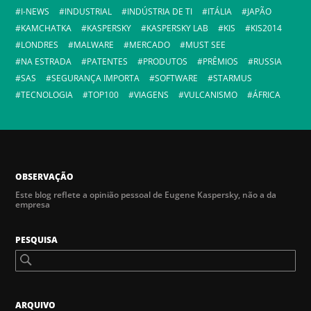
I-NEWS
INDUSTRIAL
INDÚSTRIA DE TI
ITÁLIA
JAPÃO
KAMCHATKA
KASPERSKY
KASPERSKY LAB
KIS
KIS2014
LONDRES
MALWARE
MERCADO
MUST SEE
NA ESTRADA
PATENTES
PRODUTOS
PRÊMIOS
RUSSIA
SAS
SEGURANÇA IMPORTA
SOFTWARE
STARMUS
TECNOLOGIA
TOP100
VIAGENS
VULCANISMO
ÁFRICA
OBSERVAÇÃO
Este blog reflete a opinião pessoal de Eugene Kaspersky, não a da
empresa
PESQUISA
ARQUIVO