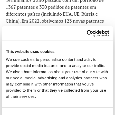
Terminamos o ano passado com um portfólio de
1367 patentes e 330 pedidos de patentes em
diferentes países (incluindo EUA, UE, Rússia e
China). Em 2022, obtivemos 123 novas patentes
(incluindo nos EUA – 51; Rússia – 37; China – 24;
UE – 9) e submetemos 58 pedidos de patente. Mas
não vamos nos concentrar apenas na quantidade.
Confira também a qualidade: obtivemos patentes
This website uses cookies
para aproximadamente 98% de todos os nossos
We use cookies to personalise content and ads, to
pedidos de patente (em alguns países – 100%!),
provide social media features and to analyse our traffic.
enquanto a média mundial para as empresas está
We also share information about your use of our site with
em torno de 50%.
Bora, galera
!
our social media, advertising and analytics partners who
may combine it with other information that you’ve
Nosso cenário geral de patentes está mais ou
provided to them or that they’ve collected from your use
menos assim:
of their services.