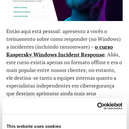
Então aqui está pessoal: apresento a vocês o
treinamento sobre como responder (no Windows)
a incidentes (incluindo ransomware) –
o curso
Kaspersky Windows Incident Response
. Aliás,
este curso existia apenas no formato offline e era o
mais popular entre nossos clientes; no entanto,
ele destina-se tanto a equipes internas quanto a
especialistas independentes em cibersegurança
que desejam aprimorar ainda mais seus
conhecimentos e aumentar suas qualificações.
Agora, de acordo com
pesquisas recentes
, os
principais gerentes (fora da área de TI) e também
This website uses cookies
os proprietários de empresas parecem