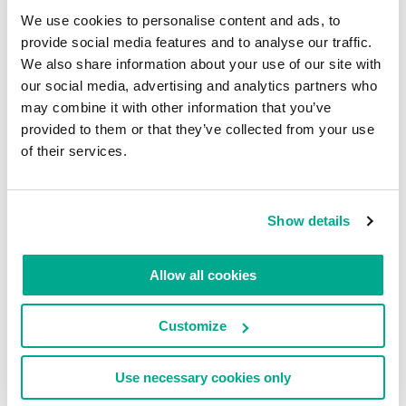
superestimar sua capacidade de lidar com
We use cookies to personalise content and ads, to
provide social media features and to analyse our traffic.
ransomware – especialmente se nunca se
We also share information about your use of our site with
depararam com o problema. E aproximadamente
our social media, advertising and analytics partners who
73% das empresas não conseguem lidar com um
may combine it with other information that you’ve
ataque de ransomware, mesmo com a ajuda de
provided to them or that they’ve collected from your use
seus prestadores de serviços de TI. Sim – este dado
of their services.
é impressionante!
Leia em:Ciberiluminação: como descobrir
Show details
efetivamente os lobos em pele de cordeiro. Ou:
nunca é tarde para aprender
Allow all cookies
Customize
LEIA COMENTÁRIOS
0
Use necessary cookies only