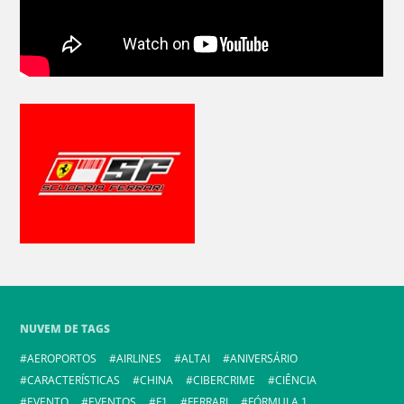
NUVEM DE TAGS
AEROPORTOS
AIRLINES
ALTAI
ANIVERSÁRIO
CARACTERÍSTICAS
CHINA
CIBERCRIME
CIÊNCIA
EVENTO
EVENTOS
F1
FERRARI
FÓRMULA 1