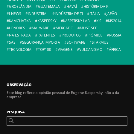
GROELÂNDIA
GUATEMALA
HAVAÍ
HISTÓRIA DA K
I-NEWS
INDUSTRIAL
INDÚSTRIA DE TI
ITÁLIA
JAPÃO
KAMCHATKA
KASPERSKY
KASPERSKY LAB
KIS
KIS2014
LONDRES
MALWARE
MERCADO
MUST SEE
NA ESTRADA
PATENTES
PRODUTOS
PRÊMIOS
RUSSIA
SAS
SEGURANÇA IMPORTA
SOFTWARE
STARMUS
TECNOLOGIA
TOP100
VIAGENS
VULCANISMO
ÁFRICA
OBSERVAÇÃO
Este blog reflete a opinião pessoal de Eugene Kaspersky, não a da
empresa
PESQUISA