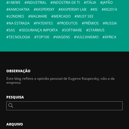
I-NEWS
INDUSTRIAL
INDÚSTRIA DE TI
ITÁLIA
JAPÃO
KAMCHATKA
KASPERSKY
KASPERSKY LAB
KIS
KIS2014
LONDRES
MALWARE
MERCADO
MUST SEE
NA ESTRADA
PATENTES
PRODUTOS
PRÊMIOS
RUSSIA
SAS
SEGURANÇA IMPORTA
SOFTWARE
STARMUS
TECNOLOGIA
TOP100
VIAGENS
VULCANISMO
ÁFRICA
OBSERVAÇÃO
Este blog reflete a opinião pessoal de Eugene Kaspersky, não a da
empresa
PESQUISA
ARQUIVO