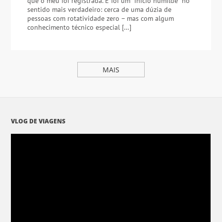
que o meu foi registrada. E foi um “início humilde” no
sentido mais verdadeiro: cerca de uma dúzia de
pessoas com rotatividade zero – mas com algum
conhecimento técnico especial […]
MAIS
VLOG DE VIAGENS