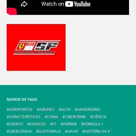
NUVEM DE TAGS
AEROPORTOS
AIRLINES
ALTAI
ANIVERSÁRIO
CARACTERÍSTICAS
CHINA
CIBERCRIME
CIÊNCIA
EVENTO
EVENTOS
F1
FERRARI
FÓRMULA 1
GROELÂNDIA
GUATEMALA
HAVAÍ
HISTÓRIA DA K