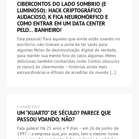
CIBERCONTOS DO LADO SOMBRIO (E
LUMINOSO): HACK CRIPTOGRÁFICO
AUDACIOSO, K FICA NEUROMÓRFICO E
COMO ENTRAR EM UM DATA CENTER
PELO… BANHEIRO!
Fala pessoal! Para aqueles que ainda estão suando no
escritório, não tiveram a sorte de ter saído para
algumas férias de desintoxicação digital de verdade,
para manter sua mente fora do calor, algumas iNews
deliciosas, também conhecidas como Contos obscuros
(e claros) do cibermundo – histórias ainda mais
extraordinárias e difíceis de acreditar do mundo […]
5 JULHO 2022
UM “KUARTO” DE SÉCULO? PARECE QUE
PASSOU VOANDO, NÃO?
Fala galera! Há 25 anos e 9 dias – em 26 de junho de
1997 – a empresa que, por acaso, tem o mesmo nome