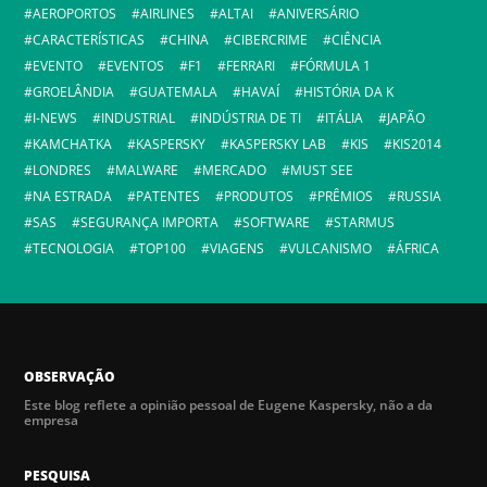
AEROPORTOS
AIRLINES
ALTAI
ANIVERSÁRIO
CARACTERÍSTICAS
CHINA
CIBERCRIME
CIÊNCIA
EVENTO
EVENTOS
F1
FERRARI
FÓRMULA 1
GROELÂNDIA
GUATEMALA
HAVAÍ
HISTÓRIA DA K
I-NEWS
INDUSTRIAL
INDÚSTRIA DE TI
ITÁLIA
JAPÃO
KAMCHATKA
KASPERSKY
KASPERSKY LAB
KIS
KIS2014
LONDRES
MALWARE
MERCADO
MUST SEE
NA ESTRADA
PATENTES
PRODUTOS
PRÊMIOS
RUSSIA
SAS
SEGURANÇA IMPORTA
SOFTWARE
STARMUS
TECNOLOGIA
TOP100
VIAGENS
VULCANISMO
ÁFRICA
OBSERVAÇÃO
Este blog reflete a opinião pessoal de Eugene Kaspersky, não a da
empresa
PESQUISA