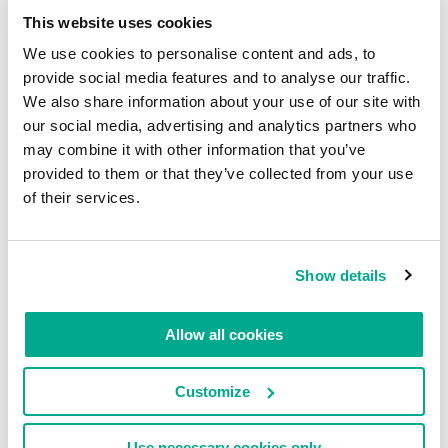
This website uses cookies
ataques reais de ciberespionagem.
We use cookies to personalise content and ads, to
Um módulo sobre a arte de procurar por algo
provide social media features and to analyse our traffic.
sobre a qual você não tem conhecimento
We also share information about your use of our site with
preciso, quando a intuição diz que o cibervilão
our social media, advertising and analytics partners who
está se escondendo em algum lugar, mas você
may combine it with other information that you’ve
não sabe onde ou quem.
provided to them or that they’ve collected from your use
of their services.
Um certificado de conclusão confirmando seu
novo status como um ninja YARA. Como os
graduados anteriores nos disseram, este tipo de
Show details
capacitação realmente ajuda em suas carreiras.
Allow all cookies
Customize
Use necessary cookies only