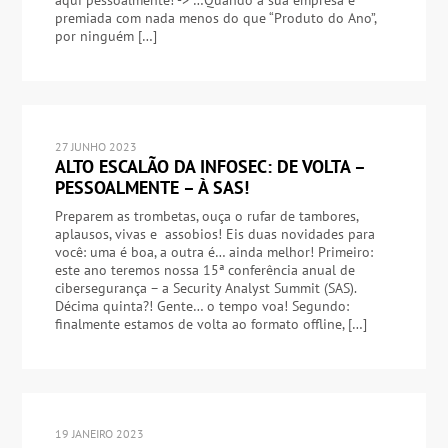
premiada com nada menos do que “Produto do Ano”,
por ninguém […]
27 JUNHO 2023
ALTO ESCALÃO DA INFOSEC: DE VOLTA –
PESSOALMENTE – À SAS!
Preparem as trombetas, ouça o rufar de tambores,
aplausos, vivas e assobios! Eis duas novidades para
você: uma é boa, a outra é… ainda melhor! Primeiro:
este ano teremos nossa 15ª conferência anual de
cibersegurança – a Security Analyst Summit (SAS).
Décima quinta?! Gente… o tempo voa! Segundo:
finalmente estamos de volta ao formato offline, […]
19 JANEIRO 2023