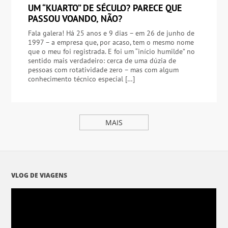
UM “KUARTO” DE SÉCULO? PARECE QUE
PASSOU VOANDO, NÃO?
Fala galera! Há 25 anos e 9 dias – em 26 de junho de
1997 – a empresa que, por acaso, tem o mesmo nome
que o meu foi registrada. E foi um “início humilde” no
sentido mais verdadeiro: cerca de uma dúzia de
pessoas com rotatividade zero – mas com algum
conhecimento técnico especial […]
MAIS
VLOG DE VIAGENS