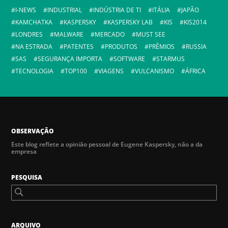
I-NEWS
INDUSTRIAL
INDÚSTRIA DE TI
ITÁLIA
JAPÃO
KAMCHATKA
KASPERSKY
KASPERSKY LAB
KIS
KIS2014
LONDRES
MALWARE
MERCADO
MUST SEE
NA ESTRADA
PATENTES
PRODUTOS
PRÊMIOS
RUSSIA
SAS
SEGURANÇA IMPORTA
SOFTWARE
STARMUS
TECNOLOGIA
TOP100
VIAGENS
VULCANISMO
ÁFRICA
OBSERVAÇÃO
Este blog reflete a opinião pessoal de Eugene Kaspersky, não a da
empresa
PESQUISA
ARQUIVO