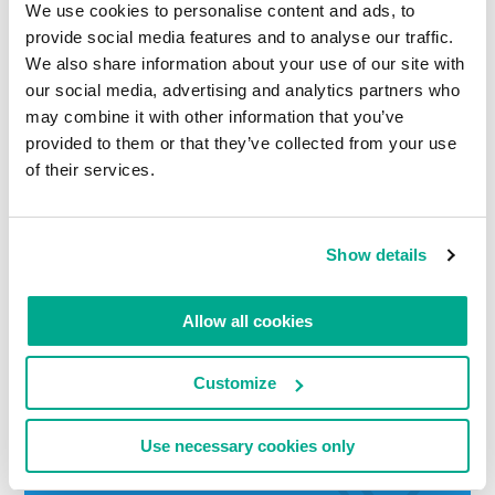
We use cookies to personalise content and ads, to
provide social media features and to analyse our traffic.
We also share information about your use of our site with
our social media, advertising and analytics partners who
may combine it with other information that you’ve
provided to them or that they’ve collected from your use
of their services.
Mais informações detalhadas sobre os resultados
financeiros preliminares podem ser encontradas
Show details
aqui
.
Allow all cookies
LEIA COMENTÁRIOS
0
Customize
Use necessary cookies only