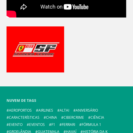
NUVEM DE TAGS
AEROPORTOS
AIRLINES
ALTAI
ANIVERSÁRIO
CARACTERÍSTICAS
CHINA
CIBERCRIME
CIÊNCIA
EVENTO
EVENTOS
F1
FERRARI
FÓRMULA 1
GROELÂNDIA
GUATEMALA
HAVAÍ
HISTÓRIA DA K