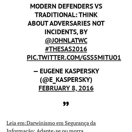
MODERN DEFENDERS VS
TRADITIONAL: THINK
ABOUT ADVERSARIES NOT
INCIDENTS, BY
@JOHNLATWC
#THESAS2016
PIC.TWITTER.COM/GSS5MITUO1
— EUGENE KASPERSKY
(@E_KASPERSKY)
FEBRUARY 8, 2016
Leia em:Darwinismo em Segurança da
Informação: Adapte-se ou morra