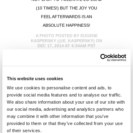
(10 TIMES!) BUT THE JOY YOU
FEEL AFTERWARDS IS AN
ABSOLUTE HAPPINESS!
A PHOTO POSTED BY EUGENE
KASPERSKY (@E_KASPERSKY) ON
DEC 17, 2014 AT 4:34AM PST
Ausência de peso é simplesmente incrível, e não
This website uses cookies
tive problema nenhum em pegar o jeito da coisa.
We use cookies to personalise content and ads, to
Mas estacionar um Soyuz de treinamento em uma
provide social media features and to analyse our traffic.
Estação Espacial Internacional – aí não teve jeito.
We also share information about your use of our site with
Não consegui entender como gerenciar o console.
our social media, advertising and analytics partners who
Acho que engenheiros espaciais não conhecem
may combine it with other information that you’ve
experiência com usuário e testes A/B.
provided to them or that they’ve collected from your use
of their services.