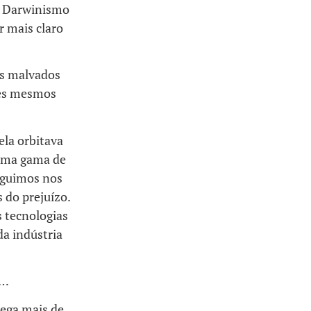
e Darwinismo
r mais claro
as malvados
ses mesmos
ela orbitava
 uma gama de
seguimos nos
 do prejuízo.
 tecnologias
da indústria
o…
rega mais de