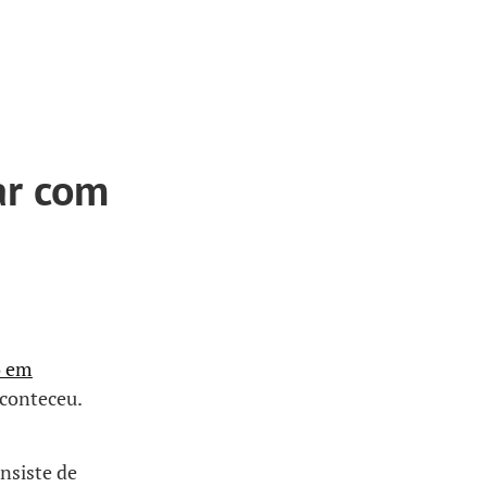
ar com
o em
aconteceu.
nsiste de