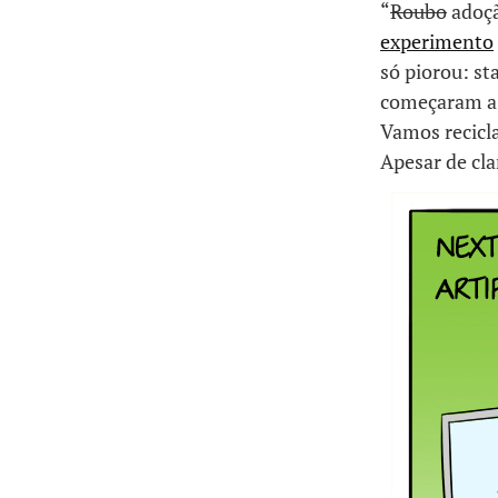
“
Roubo
adoçã
experimento
só piorou: st
começaram a s
Vamos recicl
Apesar de cla