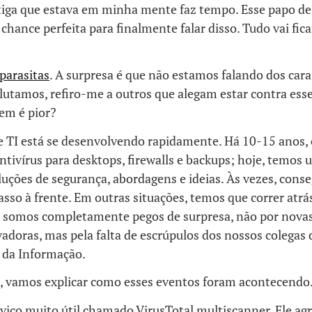
tiga que estava em minha mente faz tempo. Esse papo d
chance perfeita para finalmente falar disso. Tudo vai fica
parasitas
. A surpresa é que não estamos falando dos car
lutamos, refiro-me a outros que alegam estar contra es
em é pior?
e TI está se desenvolvendo rapidamente. Há 10-15 anos, 
ntivírus para desktops, firewalls e backups; hoje, temos
luções de segurança, abordagens e ideias. Às vezes, con
so à frente. Em outras situações, temos que correr atrás
 somos completamente pegos de surpresa, não por novas
vadoras, mas pela falta de escrúpulos dos nossos colegas 
 da Informação.
, vamos explicar como esses eventos foram acontecend
viço muito útil chamado VirusTotal multiscanner. Ele ag