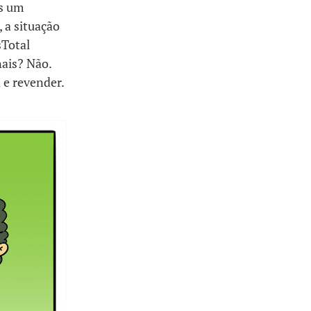
os um
 a situação
sTotal
nais? Não.
 e revender.