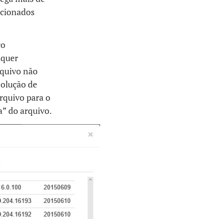
ecionados
co
lquer
rquivo não
solução de
arquivo para o
a” do arquivo.