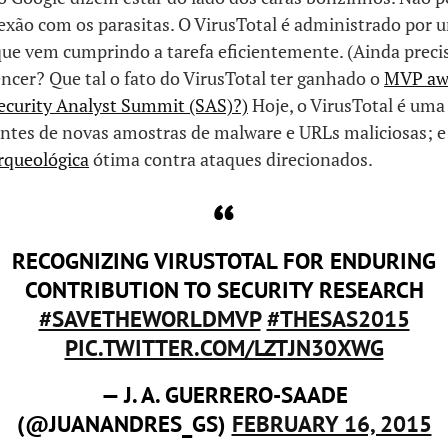
exão com os parasitas. O VirusTotal é administrado por
que vem cumprindo a tarefa eficientemente. (Ainda preci
ncer? Que tal o fato do VirusTotal ter ganhado o
MVP aw
ecurity Analyst Summit (SAS)?)
Hoje, o VirusTotal é uma
ntes de novas amostras de malware e URLs maliciosas; e
rqueológica
ótima contra ataques direcionados.
RECOGNIZING VIRUSTOTAL FOR ENDURING
CONTRIBUTION TO SECURITY RESEARCH
#SAVETHEWORLDMVP
#THESAS2015
PIC.TWITTER.COM/LZTJN30XWG
— J. A. GUERRERO-SAADE
(@JUANANDRES_GS)
FEBRUARY 16, 2015