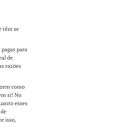
e têm se
s pagas para
eal de
as razões
duzem como
em si! No
uanto esses
 de
r isso,