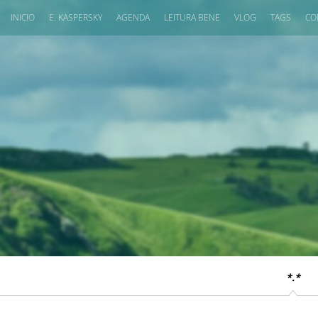
INICIO
E. KASPERSKY
AGENDA
LEITURA BENE
VLOG
TAGS
CO
*.*