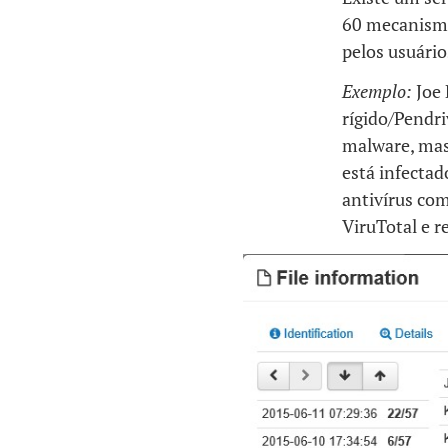
60 mecanismos
pelos usuário
Exemplo:
Joe
rígido/Pendri
malware, mas
está infectad
antivírus com
ViruTotal e r