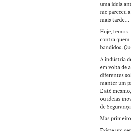
uma ideia an
me pareceu a 
mais tarde…
Hoje, temos:
contra quem 
bandidos. Qu
A indústria d
em volta de a
diferentes so
manter um pas
E até mesmo,
ou ideias ino
de Segurança
Mas primeiro
Existe um ser