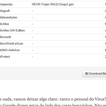
 nada, vamos deixar algo claro: tanto o pessoal do Virus
o Google dizem estar do lado dos caras bonzinhos. Não 