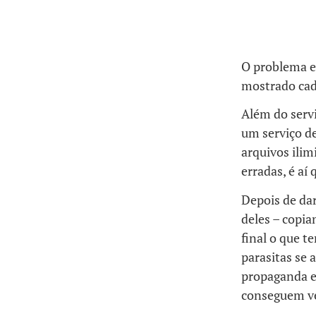
O problema e
mostrado cad
Além do servi
um serviço d
arquivos ilim
erradas, é aí
Depois de da
deles – copi
final o que 
parasitas se
propaganda ex
conseguem v