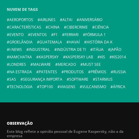
NUVEM DE TAGS
AEROPORTOS
AIRLINES
ALTAI
ANIVERSÁRIO
CARACTERÍSTICAS
CHINA
CIBERCRIME
CIÊNCIA
EVENTO
EVENTOS
F1
FERRARI
FÓRMULA 1
GROELÂNDIA
GUATEMALA
HAVAÍ
HISTÓRIA DA K
I-NEWS
INDUSTRIAL
INDÚSTRIA DE TI
ITÁLIA
JAPÃO
KAMCHATKA
KASPERSKY
KASPERSKY LAB
KIS
KIS2014
LONDRES
MALWARE
MERCADO
MUST SEE
NA ESTRADA
PATENTES
PRODUTOS
PRÊMIOS
RUSSIA
SAS
SEGURANÇA IMPORTA
SOFTWARE
STARMUS
TECNOLOGIA
TOP100
VIAGENS
VULCANISMO
ÁFRICA
OBSERVAÇÃO
Este blog reflete a opinião pessoal de Eugene Kaspersky, não a da
empresa