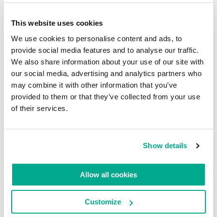
Oi pessoal!
This website uses cookies
Felizmente, ao passar por nosso stand na feira de
We use cookies to personalise content and ads, to
tecnologia CeBIT deste ano, em Hannover,
provide social media features and to analyse our traffic.
aconteceu de encontrar uma VIP muito
We also share information about your use of our site with
importante. Vamos deixar que as fotos falem por
our social media, advertising and analytics partners who
may combine it with other information that you’ve
si:
provided to them or that they’ve collected from your use
of their services.
Show details
Allow all cookies
Customize