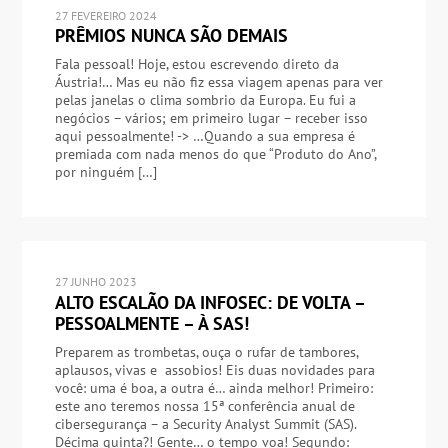
27 FEVEREIRO 2024
PRÊMIOS NUNCA SÃO DEMAIS
Fala pessoal! Hoje, estou escrevendo direto da
Áustria!… Mas eu não fiz essa viagem apenas para ver
pelas janelas o clima sombrio da Europa. Eu fui a
negócios – vários; em primeiro lugar – receber isso
aqui pessoalmente! -> …Quando a sua empresa é
premiada com nada menos do que “Produto do Ano”,
por ninguém […]
27 JUNHO 2023
ALTO ESCALÃO DA INFOSEC: DE VOLTA –
PESSOALMENTE – À SAS!
Preparem as trombetas, ouça o rufar de tambores,
aplausos, vivas e assobios! Eis duas novidades para
você: uma é boa, a outra é… ainda melhor! Primeiro:
este ano teremos nossa 15ª conferência anual de
cibersegurança – a Security Analyst Summit (SAS).
Décima quinta?! Gente… o tempo voa! Segundo: