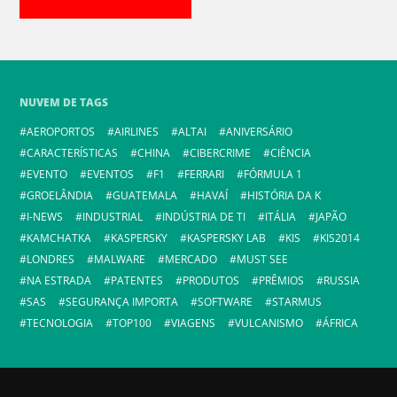
NUVEM DE TAGS
AEROPORTOS
AIRLINES
ALTAI
ANIVERSÁRIO
CARACTERÍSTICAS
CHINA
CIBERCRIME
CIÊNCIA
EVENTO
EVENTOS
F1
FERRARI
FÓRMULA 1
GROELÂNDIA
GUATEMALA
HAVAÍ
HISTÓRIA DA K
I-NEWS
INDUSTRIAL
INDÚSTRIA DE TI
ITÁLIA
JAPÃO
KAMCHATKA
KASPERSKY
KASPERSKY LAB
KIS
KIS2014
LONDRES
MALWARE
MERCADO
MUST SEE
NA ESTRADA
PATENTES
PRODUTOS
PRÊMIOS
RUSSIA
SAS
SEGURANÇA IMPORTA
SOFTWARE
STARMUS
TECNOLOGIA
TOP100
VIAGENS
VULCANISMO
ÁFRICA