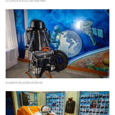
O C3PO e o R2D2 da vida real!
A cadeira do piloto da Buran