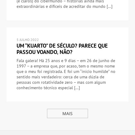
(e claros) do cibermundo – histórias ainda mais
extraordinárias e difíceis de acreditar do mundo […]
5 JULHO 2022
UM “KUARTO” DE SÉCULO? PARECE QUE
PASSOU VOANDO, NÃO?
Fala galera! Há 25 anos e 9 dias – em 26 de junho de
1997 – a empresa que, por acaso, tem o mesmo nome
que o meu foi registrada. E foi um “início humilde” no
sentido mais verdadeiro: cerca de uma dúzia de
pessoas com rotatividade zero – mas com algum
conhecimento técnico especial […]
MAIS