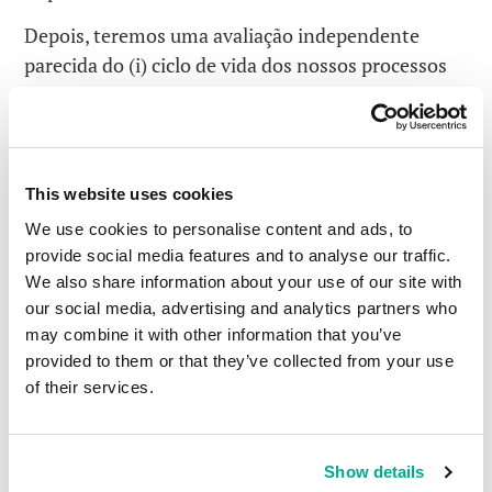
Depois, teremos uma avaliação independente
parecida do (i) ciclo de vida dos nossos processos
de segurança e desenvolvimento e programas, e (ii)
da nossa cadeia de fornecimento de estratégias
para atenuação de riscos que aplicamos ao
entregar nossos produtos para o usuário final.
This website uses cookies
Por fim, nós abriremos três Centros de
We use cookies to personalise content and ads, to
Transparência (Transparency Centers) – nos
provide social media features and to analyse our traffic.
We also share information about your use of our site with
Estados Unidos, Europa e Ásia – onde
our social media, advertising and analytics partners who
consumidores, parceiros e representantes do
may combine it with other information that you’ve
governo poderão coletar exaustivamente
provided to them or that they’ve collected from your use
informações sobre os nossos produtos e
of their services.
tecnologias e conduzir suas próprias análises e
avaliações.
Show details
E esse é apenas o começo. Temos vários outros