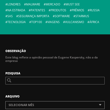
LONDRES
MALWARE
MERCADO
MUST SEE
NA ESTRADA
PATENTES
PRODUTOS
PRÊMIOS
RUSSIA
SAS
SEGURANÇA IMPORTA
SOFTWARE
STARMUS
TECNOLOGIA
TOP100
VIAGENS
VULCANISMO
ÁFRICA
OBSERVAÇÃO
Este blog reflete a opinião pessoal de Eugene Kaspersky, não a da
empresa
PESQUISA
ARQUIVO
SELECIONAR MÊS