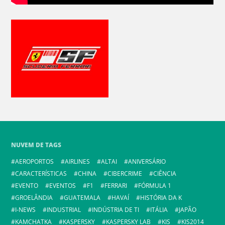
NUVEM DE TAGS
AEROPORTOS
AIRLINES
ALTAI
ANIVERSÁRIO
CARACTERÍSTICAS
CHINA
CIBERCRIME
CIÊNCIA
EVENTO
EVENTOS
F1
FERRARI
FÓRMULA 1
GROELÂNDIA
GUATEMALA
HAVAÍ
HISTÓRIA DA K
I-NEWS
INDUSTRIAL
INDÚSTRIA DE TI
ITÁLIA
JAPÃO
KAMCHATKA
KASPERSKY
KASPERSKY LAB
KIS
KIS2014