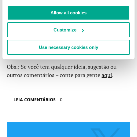
planos para nos tornarmos ainda mais
transparentes – tão transparentes quanto o ar (e
Allow all cookies
sem piadas, por favor, sobre a poluição ou
fumaceiros das grandes cidades.). Nós estamos
Customize
apenas dando o pontapé inicial desse projeto, mas
vamos dividir constantemente com você as
Use necessary cookies only
novidades pelo caminho. Fique ligado…
Obs.: Se você tem qualquer ideia, sugestão ou
outros comentários – conte para gente
aqui
.
LEIA COMENTÁRIOS
0