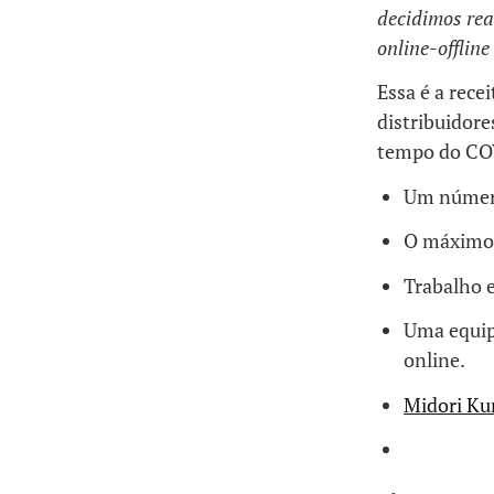
decidimos rea
online-offlin
Essa é a rece
distribuidore
tempo do COV
Um número
O máximo 
Trabalho 
Uma equipa
online.
Midori K