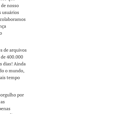
e de nosso
 usuários
, colaboramos
nça
o
s de arquivos
a de 400.000
s dias! Ainda
odo o mundo,
mais tempo
 orgulho por
 as
apenas