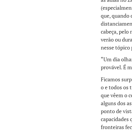
(especialmen
que, quando 
distanciament
cabeça, pelo
verão ou dur
nesse tópico
“Um dia olha
provável. É 
Ficamos surp
o e todos os
que vêem o c
alguns dos a
ponto de vis
capacidades 
fronteiras f