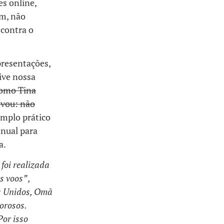
es online,
im, não
contra o
presentações,
ive nossa
como Tina
 vou: não
mplo prático
anual para
a.
foi realizada
 voos” ,
s Unidos, Omã
orosos.
Por isso