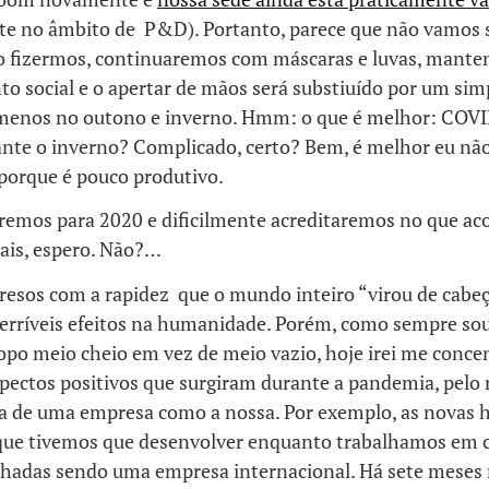
te no âmbito de P&D). Portanto, parece que não vamos s
o fizermos, continuaremos com máscaras e luvas, mante
o social e o apertar de mãos será substiuído por um sim
 menos no outono e inverno. Hmm: o que é melhor: COVI
ante o inverno? Complicado, certo? Bem, é melhor eu nã
 porque é pouco produtivo.
remos para 2020 e dificilmente acreditaremos no que ac
mais, espero. Não?…
resos com a rapidez que o mundo inteiro “virou de cabeç
 terríveis efeitos na humanidade. Porém, como sempre so
opo meio cheio em vez de meio vazio, hoje irei me conce
spectos positivos que surgiram durante a pandemia, pelo
ta de uma empresa como a nossa. Por exemplo, as novas h
que tivemos que desenvolver enquanto trabalhamos em 
echadas sendo uma empresa internacional. Há sete mese