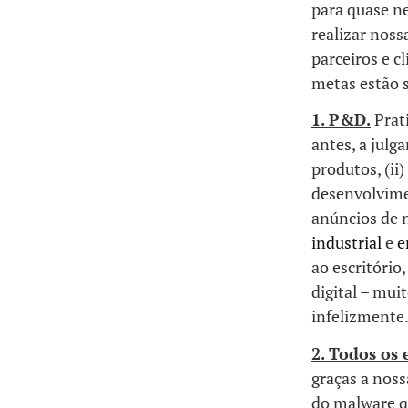
para quase n
realizar noss
parceiros e c
metas estão 
1.
P&D.
Prat
antes, a julg
produtos, (ii)
desenvolvime
anúncios de 
industrial
e
e
ao escritório
digital – mu
infelizmente.
2. Todos os 
graças a noss
do malware q