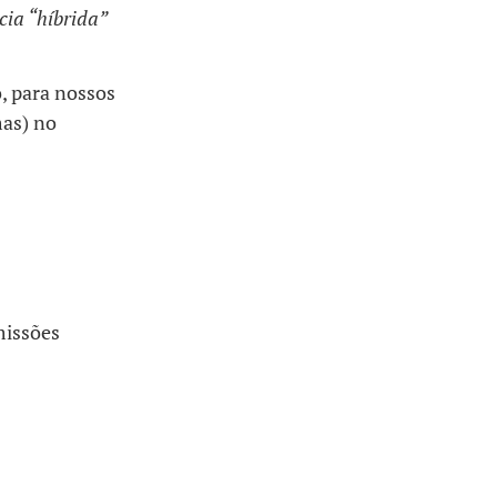
cia “híbrida”
o, para nossos
mas) no
missões