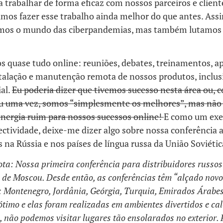
trabalhar de forma eficaz com nossos parceiros e client
mos fazer esse trabalho ainda melhor do que antes. Ass
mos o mundo das ciberpandemias, mas também lutamos 
s quase tudo online: reuniões, debates, treinamentos, a
stalação e manutenção remota de nossos produtos, inclus
ial.
Eu poderia dizer que tivemos sucesso nesta área ou, 
u uma vez, somos “simplesmente os melhores”, mas não
energia ruim para nossos sucessos online!
E como um exe
ctividade, deixe-me dizer algo sobre nossa conferência 
s na Rússia e nos países de língua russa da União Soviétic
ota: Nossa primeira conferência para distribuidores russos 
 de Moscou. Desde então, as conferências têm “alçado novos
 Montenegro, Jordânia, Geórgia, Turquia, Emirados Árabe
ótimo e elas foram realizadas em ambientes divertidos e cal
, não podemos visitar lugares tão ensolarados no exterior. 