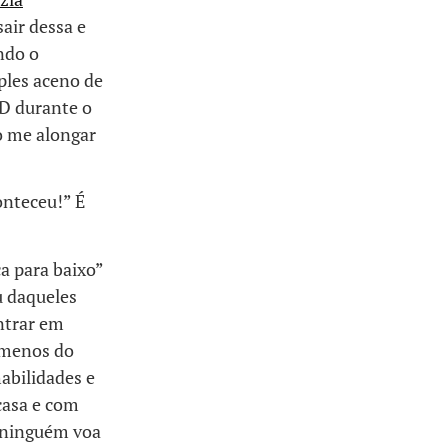
air dessa e
ndo o
ples aceno de
D durante o
o me alongar
onteceu!” É
a para baixo”
u daqueles
ntrar em
 menos do
abilidades e
casa e com
s ninguém voa