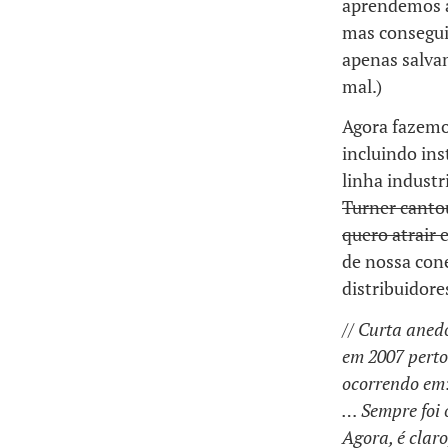
aprendemos a 
mas consegui
apenas salva
mal.)
Agora fazemo
incluindo in
linha industr
Turner canto
quero atrair 
de nossa cone
distribuidore
// Curta aned
em 2007 perto
ocorrendo em:
… Sempre foi 
Agora, é claro