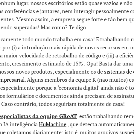
enhum lugar, nossos escritórios estão quase vazios e nã
as conferências e jantares, nem interagir pessoalmente 
lientes. Mesmo assim, a empresa segue forte e tão bem que
sendo superadas! Mas como? Te digo…
icamente todo mundo trabalha em casa! E trabalhando 
ar por (i) a introdução mais rápida de novos recursos em 
 a maior velocidade de retrabalho de código e (iii) a efici
nto, crescimento estimado de 15% . Opa! Basta dar uma
nossos novos produtos, especialmente os de
sistemas de 
mpresarial
. Alguns membros da equipe K (não muitos) es
, especialmente porque a ‘economia digital’ ainda não é 
itos formulários e documentos ainda precisam de assinat
 Caso contrário, todos seguiriam totalmente de casa!
especialistas da equipe
GReAT
estão trabalhando rem
a IA inteligência
HuMachine
, que detecta automaticam
ue coletamos diariamente; isto é, muitos arquivos suspe