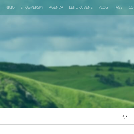
INICIO
E. KASPERSKY
AGENDA
LEITURA BENE
VLOG
TAGS
CO
*.*