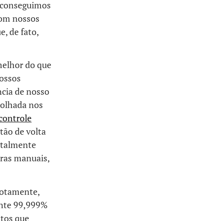
o conseguimos
com nossos
, de fato,
melhor do que
nossos
ência de nosso
 olhada nos
controle
tão de volta
totalmente
uras manuais,
otamente,
ente 99,999%
itos que