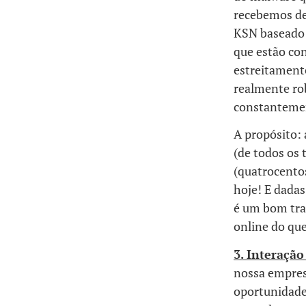
recebemos de
KSN baseado 
que estão co
estreitamente
realmente rob
constantemen
A propósito: 
(de todos os 
(quatrocento
hoje! E dada
é um bom tra
online do qu
3. Interação
nossa empres
oportunidades