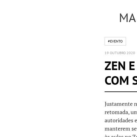
MA
#EVENTO
19 OUTUBRO 2020
ZEN E
COM 
Justamente n
retomada, um
autoridades 
manterem seu
às aulas no