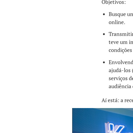
Objetivos:
Busque um
online.
Transmiti
teve um i
condições 
Envolvendo
ajudá-los 
serviços 
audiência
Aí está: a re