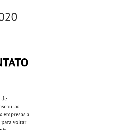
020
NTATO
 de
scou, as
as empresas a
 para voltar
zia