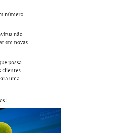
bom número
avírus não
rar em novas
 que possa
s clientes
para uma
os!