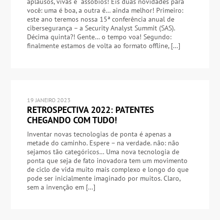
aplausos, vivas e assobios! Eis duas novidades para
você: uma é boa, a outra é… ainda melhor! Primeiro:
este ano teremos nossa 15ª conferência anual de
cibersegurança – a Security Analyst Summit (SAS).
Décima quinta?! Gente… o tempo voa! Segundo:
finalmente estamos de volta ao formato offline, […]
19 JANEIRO 2023
RETROSPECTIVA 2022: PATENTES
CHEGANDO COM TUDO!
Inventar novas tecnologias de ponta é apenas a
metade do caminho. Espere – na verdade. não: não
sejamos tão categóricos… Uma nova tecnologia de
ponta que seja de fato inovadora tem um movimento
de ciclo de vida muito mais complexo e longo do que
pode ser inicialmente imaginado por muitos. Claro,
sem a invenção em […]