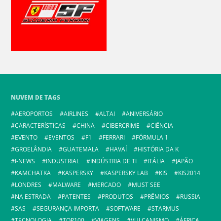
NUVEM DE TAGS
AEROPORTOS
AIRLINES
ALTAI
ANIVERSÁRIO
CARACTERÍSTICAS
CHINA
CIBERCRIME
CIÊNCIA
EVENTO
EVENTOS
F1
FERRARI
FÓRMULA 1
GROELÂNDIA
GUATEMALA
HAVAÍ
HISTÓRIA DA K
I-NEWS
INDUSTRIAL
INDÚSTRIA DE TI
ITÁLIA
JAPÃO
KAMCHATKA
KASPERSKY
KASPERSKY LAB
KIS
KIS2014
LONDRES
MALWARE
MERCADO
MUST SEE
NA ESTRADA
PATENTES
PRODUTOS
PRÊMIOS
RUSSIA
SAS
SEGURANÇA IMPORTA
SOFTWARE
STARMUS
TECNOLOGIA
TOP100
VIAGENS
VULCANISMO
ÁFRICA