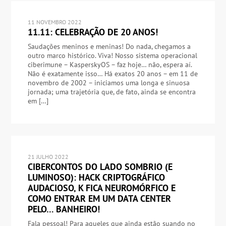
11 NOVEMBRO 2022
11.11: CELEBRAÇÃO DE 20 ANOS!
Saudações meninos e meninas! Do nada, chegamos a
outro marco histórico. Viva! Nosso sistema operacional
ciberimune – KasperskyOS – faz hoje… não, espera aí.
Não é exatamente isso… Há exatos 20 anos – em 11 de
novembro de 2002 – iniciamos uma longa e sinuosa
jornada; uma trajetória que, de fato, ainda se encontra
em […]
21 JULHO 2022
CIBERCONTOS DO LADO SOMBRIO (E
LUMINOSO): HACK CRIPTOGRÁFICO
AUDACIOSO, K FICA NEUROMÓRFICO E
COMO ENTRAR EM UM DATA CENTER
PELO… BANHEIRO!
Fala pessoal! Para aqueles que ainda estão suando no