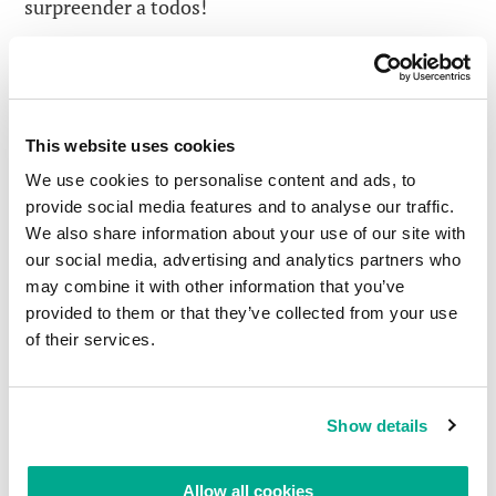
surpreender a todos!
1. Informação, informação, informação!
Primeiro dia.
✅ Primeiro vieram os “resultados do ano”: sobre
This website uses cookies
nossas tecnologias, produtos, patentes, prêmios,
We use cookies to personalise content and ads, to
etc.
provide social media features and to analyse our traffic.
✅ La charla de Veniamin Levtsov, “Posibilidades y
We also share information about your use of our site with
horizontes”, en la que se presentó nuestra
our social media, advertising and analytics partners who
may combine it with other information that you’ve
estrategia para el desarrollo del sector B2B y
provided to them or that they’ve collected from your use
nuestras nuevas soluciones de este año (
EDR
,
of their services.
Sandbox
,
MDR
). Palestra de Veniamin Levtsov,
“Possibilidades e horizontes”, na qual
apresentamos a nossa estratégia de
Show details
desenvolvimento do setor B2B e as nossas novas
soluções este ano (
EDR
,
Sandbox
,
MDR
).
Allow all cookies