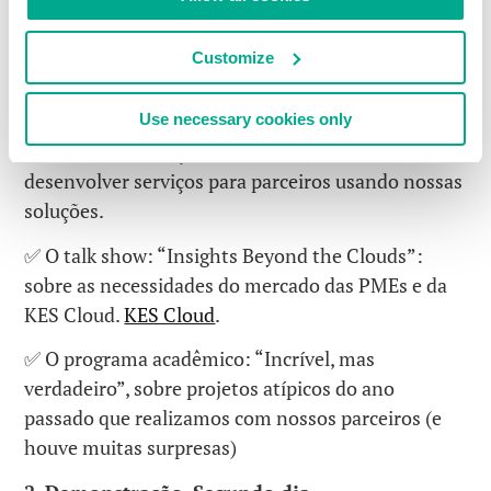
✅ Uma breve palestra sobre o futuro: KUMA (novo
termo na área de SOC & SIEM, ainda hanahndo
Customize
força na rede) e as necessidades do mercado neste
segmento.
Use necessary cookies only
✅ Uma apresentação sobre a capacidade de criar e
desenvolver serviços para parceiros usando nossas
soluções.
✅ O talk show: “Insights Beyond the Clouds”:
sobre as necessidades do mercado das PMEs e da
KES Cloud.
KES Cloud
.
✅ O programa acadêmico: “Incrível, mas
verdadeiro”, sobre projetos atípicos do ano
passado que realizamos com nossos parceiros (e
houve muitas surpresas)