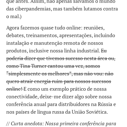
que antes. Assim, não apenas salvamos o mundo
das ciberpandemias, mas também lutamos contra
o mal.)
Agora fazemos quase tudo online: reuniões,
debates, treinamentos, apresentações, incluindo
instalação e manutenção remota de nossos
produtos, inclusive nossa linha industrial.
Eu
poderia dizer que tivemos sucesso nesta área ou,
como Tina Turner cantou uma vez, somos
“simplesmente os melhores”, mas não vou: não
quero atrair energia ruim para nossos sucessos
online!
E como um exemplo prático de nossa
conectividade, deixe-me dizer algo sobre nossa
conferência anual para distribuidores na Rússia e
nos países de língua russa da União Soviética.
// Curta anedota: Nossa primeira conferência para