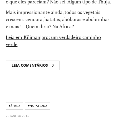
o que eles pareciam? Não sei. Algum tipo de
Thuja
.
Mais impressionante ainda, todos os vegetais
crescem: cenoura, batatas, abóboras e abobrinhas
e mais!… Quem diria? Na África?
Leia em:Kilimanjaro: um verdadeiro caminho
verde
LEIA COMENTÁRIOS
0
#ÁFRICA
#NA ESTRADA
20 JANEIRO 2016