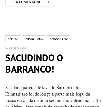
LEIA COMENTÁRIOS
0
#ÁFRICA
#NA ESTRADA
#VULCANISMO
19 JANEIRO 2016
SACUDINDO O
BARRANCO!
Escalar a parede de lava do Barranco do
Kilimanjaro
foi de longe a parte mais legal da
nossa escalada de uma semana ao vulcão mais alto
da África – isso depois da caminhada final ao topo