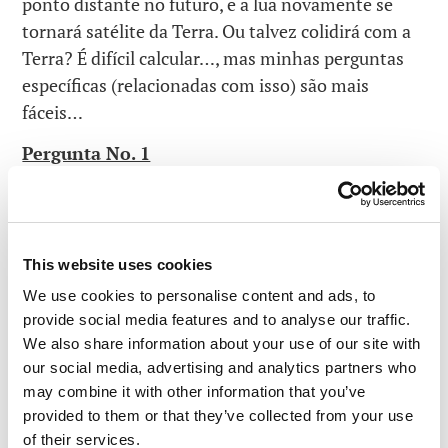
ponto distante no futuro, e a lua novamente se
tornará satélite da Terra. Ou talvez colidirá com a
Terra? É difícil calcular…, mas minhas perguntas
específicas (relacionadas com isso) são mais
fáceis…
Pergunta No. 1
Isso ocorrerá mais cedo do que quando o sol se
tornará bem maior, mais vermelho e quente que é
agora e acabará engolindo os planetas próximos
This website uses cookies
(Mercúrio, Vênus e Terra) ou depois? O que
We use cookies to personalise content and ads, to
acontecerá antes: a lua retornará para a Terra ou o
provide social media features and to analyse our traffic.
Sol engolirá essa pergunta?
We also share information about your use of our site with
Leia em:TRÊS PERGUNTAS PARA OS FÍSICOS
our social media, advertising and analytics partners who
may combine it with other information that you’ve
provided to them or that they’ve collected from your use
of their services.