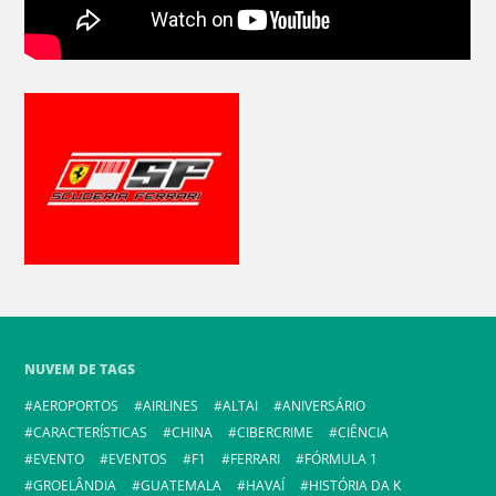
NUVEM DE TAGS
AEROPORTOS
AIRLINES
ALTAI
ANIVERSÁRIO
CARACTERÍSTICAS
CHINA
CIBERCRIME
CIÊNCIA
EVENTO
EVENTOS
F1
FERRARI
FÓRMULA 1
GROELÂNDIA
GUATEMALA
HAVAÍ
HISTÓRIA DA K