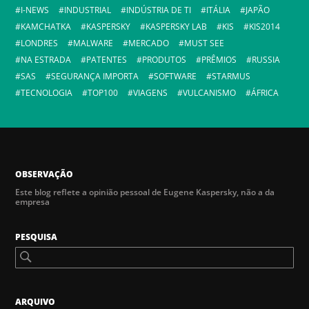
I-NEWS
INDUSTRIAL
INDÚSTRIA DE TI
ITÁLIA
JAPÃO
KAMCHATKA
KASPERSKY
KASPERSKY LAB
KIS
KIS2014
LONDRES
MALWARE
MERCADO
MUST SEE
NA ESTRADA
PATENTES
PRODUTOS
PRÊMIOS
RUSSIA
SAS
SEGURANÇA IMPORTA
SOFTWARE
STARMUS
TECNOLOGIA
TOP100
VIAGENS
VULCANISMO
ÁFRICA
OBSERVAÇÃO
Este blog reflete a opinião pessoal de Eugene Kaspersky, não a da
empresa
PESQUISA
ARQUIVO