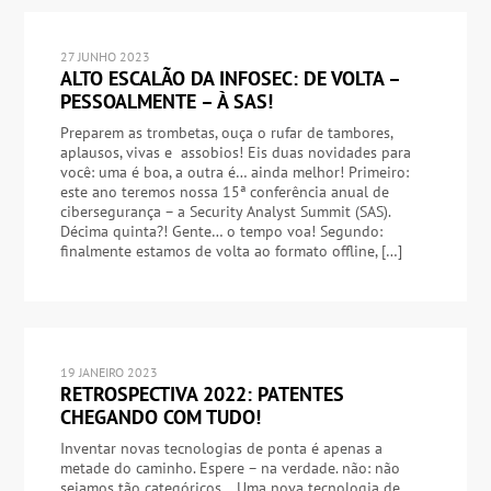
27 JUNHO 2023
ALTO ESCALÃO DA INFOSEC: DE VOLTA –
PESSOALMENTE – À SAS!
Preparem as trombetas, ouça o rufar de tambores,
aplausos, vivas e assobios! Eis duas novidades para
você: uma é boa, a outra é… ainda melhor! Primeiro:
este ano teremos nossa 15ª conferência anual de
cibersegurança – a Security Analyst Summit (SAS).
Décima quinta?! Gente… o tempo voa! Segundo:
finalmente estamos de volta ao formato offline, […]
19 JANEIRO 2023
RETROSPECTIVA 2022: PATENTES
CHEGANDO COM TUDO!
Inventar novas tecnologias de ponta é apenas a
metade do caminho. Espere – na verdade. não: não
sejamos tão categóricos… Uma nova tecnologia de