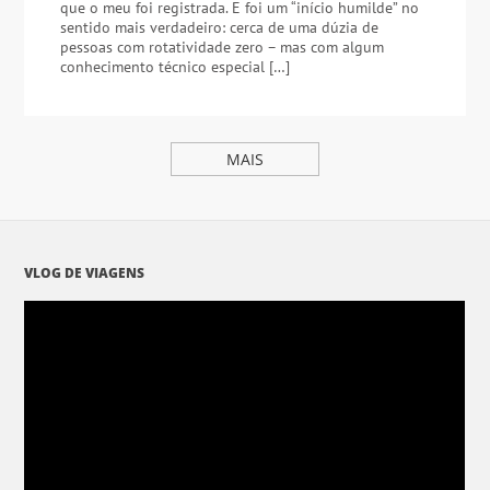
que o meu foi registrada. E foi um “início humilde” no
sentido mais verdadeiro: cerca de uma dúzia de
pessoas com rotatividade zero – mas com algum
conhecimento técnico especial […]
MAIS
VLOG DE VIAGENS