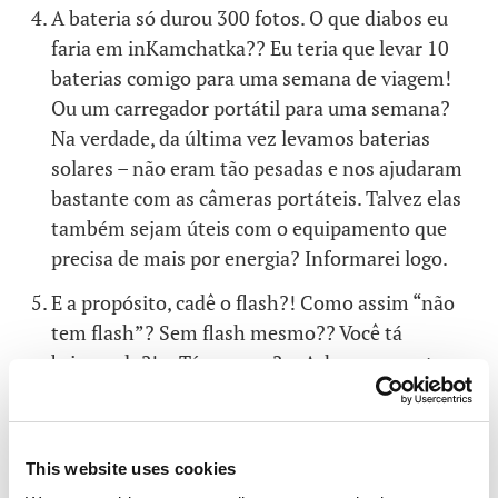
A bateria só durou 300 fotos. O que diabos eu
faria em inKamchatka?? Eu teria que levar 10
baterias comigo para uma semana de viagem!
Ou um carregador portátil para uma semana?
Na verdade, da última vez levamos baterias
solares – não eram tão pesadas e nos ajudaram
bastante com as câmeras portáteis. Talvez elas
também sejam úteis com o equipamento que
precisa de mais por energia? Informarei logo.
E a propósito, cadê o flash?! Como assim “não
tem flash”? Sem flash mesmo?? Você tá
brincando?!… Tá, e agora?… Acho que vou ter
que manter aquela câmera portátil – com flash
incluso – no bolso de trás.
This website uses cookies