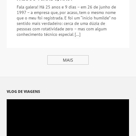
Fala galera! Há 25 anos e 9 dias – em 26 de junho de
1997 – a empresa que, por acaso, tem o mesmo nome
que o meu foi registrada. E foi um “início humilde” no
sentido mais verdadeiro: cerca de uma dúzia de
pessoas com rotatividade zero – mas com algum
conhecimento técnico especial […]
MAIS
VLOG DE VIAGENS