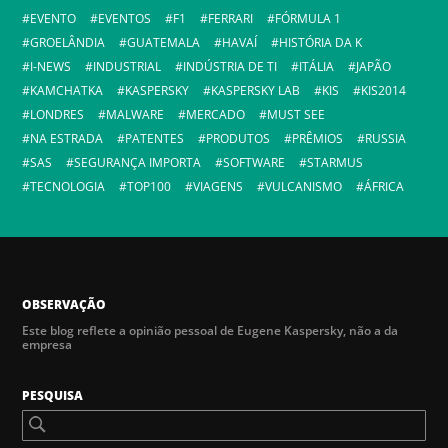
EVENTO
EVENTOS
F1
FERRARI
FÓRMULA 1
GROELÂNDIA
GUATEMALA
HAVAÍ
HISTÓRIA DA K
I-NEWS
INDUSTRIAL
INDÚSTRIA DE TI
ITÁLIA
JAPÃO
KAMCHATKA
KASPERSKY
KASPERSKY LAB
KIS
KIS2014
LONDRES
MALWARE
MERCADO
MUST SEE
NA ESTRADA
PATENTES
PRODUTOS
PRÊMIOS
RUSSIA
SAS
SEGURANÇA IMPORTA
SOFTWARE
STARMUS
TECNOLOGIA
TOP100
VIAGENS
VULCANISMO
ÁFRICA
OBSERVAÇÃO
Este blog reflete a opinião pessoal de Eugene Kaspersky, não a da
empresa
PESQUISA