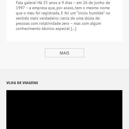
Fala galera! Há 25 anos e 9 dias – em 26 de junho de
1997 – a empresa que, por acaso, tem o mesmo nome
que o meu foi registrada. E foi um “início humilde” no
sentido mais verdadeiro: cerca de uma dúzia de
pessoas com rotatividade zero – mas com algum
conhecimento técnico especial […]
MAIS
VLOG DE VIAGENS