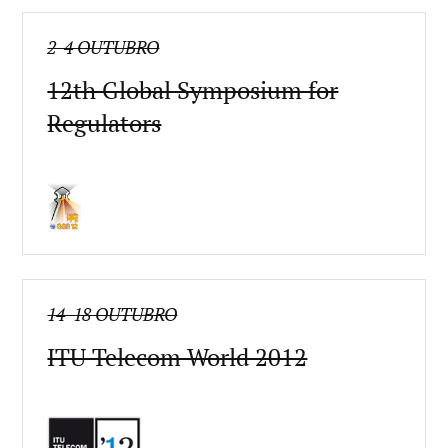
2-4 OUTUBRO
12th Global Symposium for
Regulators
14-18 OUTUBRO
ITU Telecom World 2012