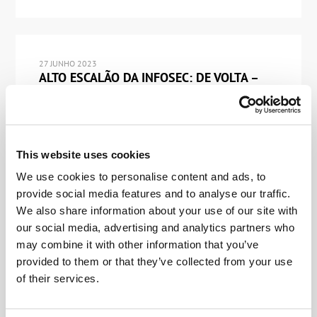
27 JUNHO 2023
ALTO ESCALÃO DA INFOSEC: DE VOLTA –
PESSOALMENTE – À SAS!
Preparem as trombetas, ouça o rufar de tambores,
aplausos, vivas e assobios! Eis duas novidades para
você: uma é boa, a outra é… ainda melhor! Primeiro:
este ano teremos nossa 15ª conferência anual de
This website uses cookies
cibersegurança – a Security Analyst Summit (SAS).
Décima quinta?! Gente… o tempo voa! Segundo:
We use cookies to personalise content and ads, to
finalmente estamos de volta ao formato offline, […]
provide social media features and to analyse our traffic.
We also share information about your use of our site with
our social media, advertising and analytics partners who
may combine it with other information that you’ve
provided to them or that they’ve collected from your use
19 JANEIRO 2023
of their services.
RETROSPECTIVA 2022: PATENTES
CHEGANDO COM TUDO!
Inventar novas tecnologias de ponta é apenas a