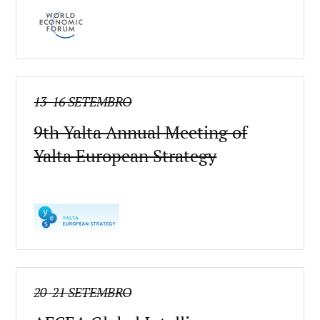
13-16 SETEMBRO
9th Yalta Annual Meeting of
Yalta European Strategy
20-21 SETEMBRO