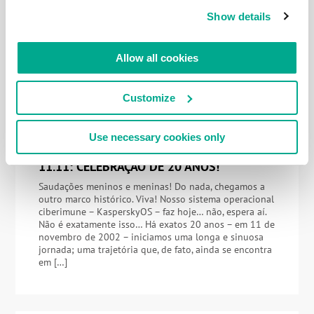
metade do caminho. Espere – na verdade. não: não
Show details
sejamos tão categóricos… Uma nova tecnologia de
ponta que seja de fato inovadora tem um movimento
de ciclo de vida muito mais complexo e longo do que
Allow all cookies
pode ser inicialmente imaginado por muitos. Claro,
sem a invenção em […]
Customize
Use necessary cookies only
11 NOVEMBRO 2022
11.11: CELEBRAÇÃO DE 20 ANOS!
Saudações meninos e meninas! Do nada, chegamos a
outro marco histórico. Viva! Nosso sistema operacional
ciberimune – KasperskyOS – faz hoje… não, espera aí.
Não é exatamente isso… Há exatos 20 anos – em 11 de
novembro de 2002 – iniciamos uma longa e sinuosa
jornada; uma trajetória que, de fato, ainda se encontra
em […]