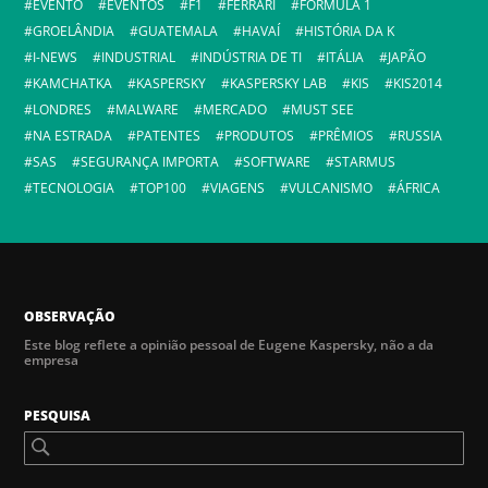
EVENTO
EVENTOS
F1
FERRARI
FÓRMULA 1
GROELÂNDIA
GUATEMALA
HAVAÍ
HISTÓRIA DA K
I-NEWS
INDUSTRIAL
INDÚSTRIA DE TI
ITÁLIA
JAPÃO
KAMCHATKA
KASPERSKY
KASPERSKY LAB
KIS
KIS2014
LONDRES
MALWARE
MERCADO
MUST SEE
NA ESTRADA
PATENTES
PRODUTOS
PRÊMIOS
RUSSIA
SAS
SEGURANÇA IMPORTA
SOFTWARE
STARMUS
TECNOLOGIA
TOP100
VIAGENS
VULCANISMO
ÁFRICA
OBSERVAÇÃO
Este blog reflete a opinião pessoal de Eugene Kaspersky, não a da
empresa
PESQUISA