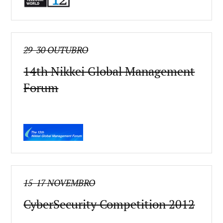
29-30 OUTUBRO
14th Nikkei Global Management
Forum
15-17 NOVEMBRO
CyberSecurity Competition 2012