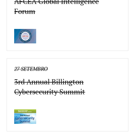
AFCEA Global Intelligence
Forum
27 SETEMBRO
3rd Annual Billington
Cybersecurity Summit