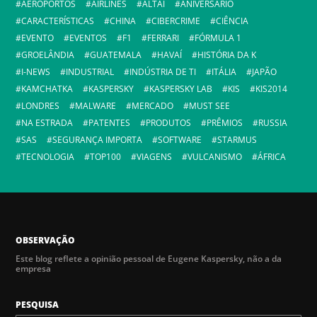
AEROPORTOS
AIRLINES
ALTAI
ANIVERSÁRIO
CARACTERÍSTICAS
CHINA
CIBERCRIME
CIÊNCIA
EVENTO
EVENTOS
F1
FERRARI
FÓRMULA 1
GROELÂNDIA
GUATEMALA
HAVAÍ
HISTÓRIA DA K
I-NEWS
INDUSTRIAL
INDÚSTRIA DE TI
ITÁLIA
JAPÃO
KAMCHATKA
KASPERSKY
KASPERSKY LAB
KIS
KIS2014
LONDRES
MALWARE
MERCADO
MUST SEE
NA ESTRADA
PATENTES
PRODUTOS
PRÊMIOS
RUSSIA
SAS
SEGURANÇA IMPORTA
SOFTWARE
STARMUS
TECNOLOGIA
TOP100
VIAGENS
VULCANISMO
ÁFRICA
OBSERVAÇÃO
Este blog reflete a opinião pessoal de Eugene Kaspersky, não a da
empresa
PESQUISA