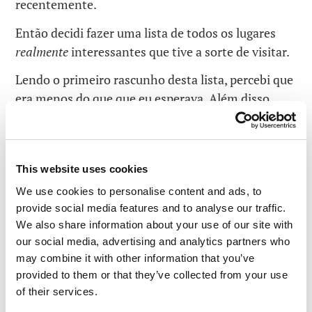
recentemente.
Então decidi fazer uma lista de todos os lugares
realmente
interessantes que tive a sorte de visitar.
Lendo o primeiro rascunho desta lista, percebi que
era menos do que que eu esperava. Além disso,
também tinha chegado a um número ímpar, como
57 ou 73 -não me lembro exatamente. Então
pensei em adicionar mais lugares -aqueles que,
This website uses cookies
mais cedo ou mais tarde, você tem de visitar em
algum momento da vida. E pronto, cheguei a 100!
We use cookies to personalise content and ads, to
provide social media features and to analyse our traffic.
Bem, eis aqui o resultado: “
The Top-100 Must-See
We also share information about your use of our site with
Places in the World
” (100 melhores lugares do
our social media, advertising and analytics partners who
mundo para visitar) . É uma lista muito pessoal.
may combine it with other information that you’ve
provided to them or that they’ve collected from your use
Espero que você goste e que tenha a oportunidade
of their services.
de visitar o máximo de lugares o possível!