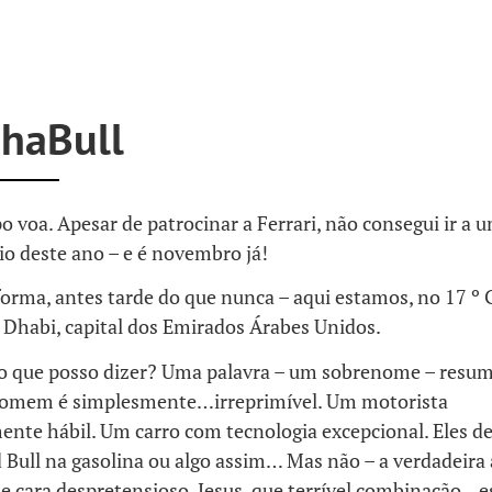
haBull
voa. Apesar de patrocinar a Ferrari, não consegui ir a 
o deste ano – e é novembro já!
orma, antes tarde do que nunca – aqui estamos, no 17 º 
Dhabi, capital dos Emirados Árabes Unidos.
 que posso dizer? Uma palavra – um sobrenome – resu
 homem é simplesmente…irreprimível. Um motorista
ente hábil. Um carro com tecnologia excepcional. Eles 
 Bull na gasolina ou algo assim… Mas não – a verdadeira
se cara despretensioso. Jesus, que terrível combinação…e