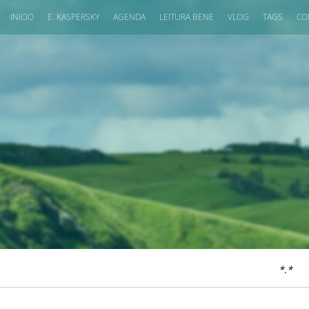
INICIO
E. KASPERSKY
AGENDA
LEITURA BENE
VLOG
TAGS
CO
*.*