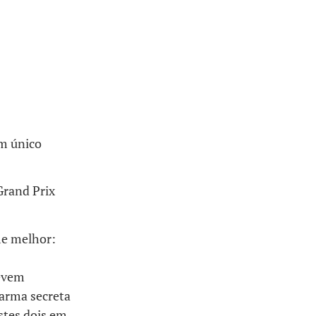
um único
Grand Prix
me melhor:
devem
 arma secreta
stes dois em