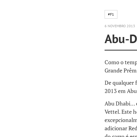
#F1
6 NOVEMBRO 2013
Abu-D
Como o tempo 
Grande Prêmi
De qualquer f
2013 em Abu 
Abu Dhabi… o
Vettel. Este
excepcionalm
adicionar Red
do carro é es