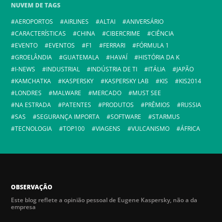
NUVEM DE TAGS
AEROPORTOS
AIRLINES
ALTAI
ANIVERSÁRIO
CARACTERÍSTICAS
CHINA
CIBERCRIME
CIÊNCIA
EVENTO
EVENTOS
F1
FERRARI
FÓRMULA 1
GROELÂNDIA
GUATEMALA
HAVAÍ
HISTÓRIA DA K
I-NEWS
INDUSTRIAL
INDÚSTRIA DE TI
ITÁLIA
JAPÃO
KAMCHATKA
KASPERSKY
KASPERSKY LAB
KIS
KIS2014
LONDRES
MALWARE
MERCADO
MUST SEE
NA ESTRADA
PATENTES
PRODUTOS
PRÊMIOS
RUSSIA
SAS
SEGURANÇA IMPORTA
SOFTWARE
STARMUS
TECNOLOGIA
TOP100
VIAGENS
VULCANISMO
ÁFRICA
OBSERVAÇÃO
Este blog reflete a opinião pessoal de Eugene Kaspersky, não a da
empresa