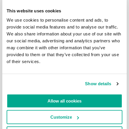
19 JANEIRO 2023
RETROSPECTIVA 2022: PATENTES
This website uses cookies
CHEGANDO COM TUDO!
We use cookies to personalise content and ads, to
Inventar novas tecnologias de ponta é apenas a
provide social media features and to analyse our traffic.
metade do caminho. Espere – na verdade. não: não
We also share information about your use of our site with
sejamos tão categóricos… Uma nova tecnologia de
ponta que seja de fato inovadora tem um movimento
our social media, advertising and analytics partners who
de ciclo de vida muito mais complexo e longo do que
may combine it with other information that you’ve
pode ser inicialmente imaginado por muitos. Claro,
provided to them or that they’ve collected from your use
sem a invenção em […]
of their services.
Show details
11 NOVEMBRO 2022
11.11: CELEBRAÇÃO DE 20 ANOS!
Allow all cookies
Saudações meninos e meninas! Do nada, chegamos a
outro marco histórico. Viva! Nosso sistema operacional
ciberimune – KasperskyOS – faz hoje… não, espera aí.
Customize
Não é exatamente isso… Há exatos 20 anos – em 11 de
novembro de 2002 – iniciamos uma longa e sinuosa
jornada; uma trajetória que, de fato, ainda se encontra