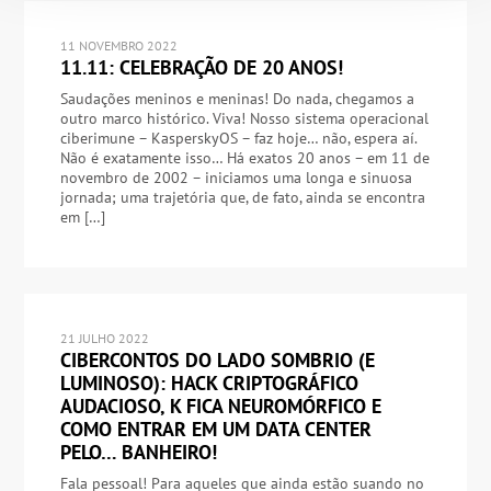
11 NOVEMBRO 2022
11.11: CELEBRAÇÃO DE 20 ANOS!
Saudações meninos e meninas! Do nada, chegamos a
outro marco histórico. Viva! Nosso sistema operacional
ciberimune – KasperskyOS – faz hoje… não, espera aí.
Não é exatamente isso… Há exatos 20 anos – em 11 de
novembro de 2002 – iniciamos uma longa e sinuosa
jornada; uma trajetória que, de fato, ainda se encontra
em […]
21 JULHO 2022
CIBERCONTOS DO LADO SOMBRIO (E
LUMINOSO): HACK CRIPTOGRÁFICO
AUDACIOSO, K FICA NEUROMÓRFICO E
COMO ENTRAR EM UM DATA CENTER
PELO… BANHEIRO!
Fala pessoal! Para aqueles que ainda estão suando no