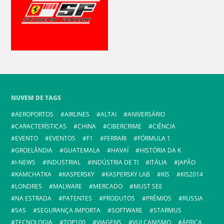
NUVEM DE TAGS
AEROPORTOS
AIRLINES
ALTAI
ANIVERSÁRIO
CARACTERÍSTICAS
CHINA
CIBERCRIME
CIÊNCIA
EVENTO
EVENTOS
F1
FERRARI
FÓRMULA 1
GROELÂNDIA
GUATEMALA
HAVAÍ
HISTÓRIA DA K
I-NEWS
INDUSTRIAL
INDÚSTRIA DE TI
ITÁLIA
JAPÃO
KAMCHATKA
KASPERSKY
KASPERSKY LAB
KIS
KIS2014
LONDRES
MALWARE
MERCADO
MUST SEE
NA ESTRADA
PATENTES
PRODUTOS
PRÊMIOS
RUSSIA
SAS
SEGURANÇA IMPORTA
SOFTWARE
STARMUS
TECNOLOGIA
TOP100
VIAGENS
VULCANISMO
ÁFRICA