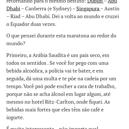
retornando para o mesmo destino:
Dublin
–
Abu
Dhabi
– Canberra (e Sydney) –
Singapura
– Austin
– Riad – Abu Dhabi. Dei a volta ao mundo e cruzei
o Equador duas vezes.
O que pensei durante esta maratona ao redor do
mundo?
Primeiro, a Arábia Saudita é um país seco, em
todos os sentidos . Se você for pego com uma
bebida alcoólica, a polícia vai te bater, e em
seguida, dá uma multa e te põe na cadeia por um
tempo. Você psó pode encher a cara de trabalho,
porque não se acha álcool em lugar algum, até
mesmo no hotel Ritz-Carlton, onde fiquei. As
bebidas mais fortes que eles têm são café e
iogurte.
É muito interessante – não importa qual