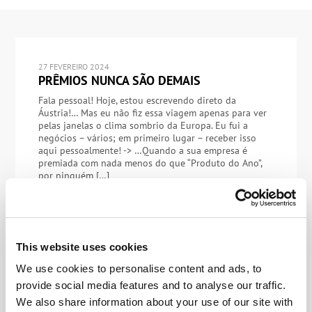
27 FEVEREIRO 2024
PRÊMIOS NUNCA SÃO DEMAIS
Fala pessoal! Hoje, estou escrevendo direto da
Áustria!… Mas eu não fiz essa viagem apenas para ver
pelas janelas o clima sombrio da Europa. Eu fui a
negócios – vários; em primeiro lugar – receber isso
aqui pessoalmente! -> …Quando a sua empresa é
premiada com nada menos do que “Produto do Ano”,
por ninguém […]
This website uses cookies
27 JUNHO 2023
ALTO ESCALÃO DA INFOSEC: DE VOLTA –
We use cookies to personalise content and ads, to
PESSOALMENTE – À SAS!
provide social media features and to analyse our traffic.
Preparem as trombetas, ouça o rufar de tambores,
We also share information about your use of our site with