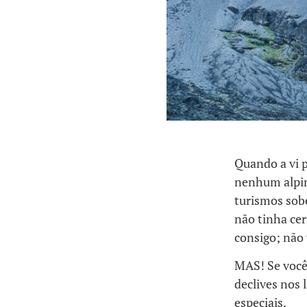
Quando a vi p
nenhum alpin
turismos sob
não tinha cer
consigo; não 
MAS! Se você 
declives nos
especiais.