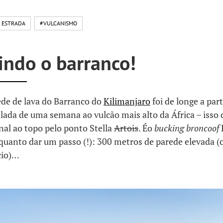
 ESTRADA
#VULCANISMO
indo o barranco!
ede de lava do Barranco do
Kilimanjaro
foi de longe a part
lada de uma semana ao vulcão mais alto da África – isso 
nal ao topo pelo ponto Stella
Artois
. Éo
bucking broncoof
r, quanto dar um passo (!): 300 metros de parede elevada (
cio)…