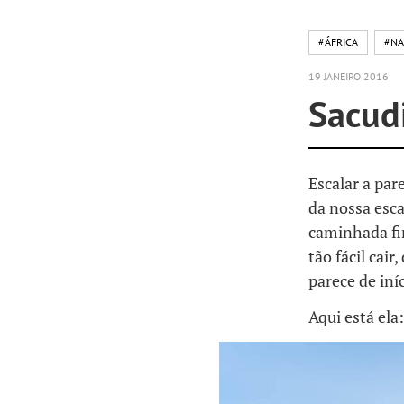
#ÁFRICA
#NA
19 JANEIRO 2016
Sacud
Escalar a par
da nossa esca
caminhada fi
tão fácil cai
parece de iní
Aqui está ela: