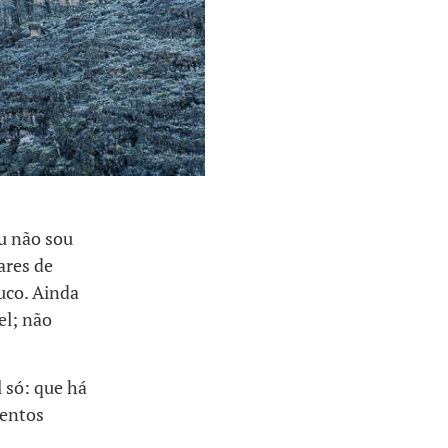
u não sou
ares de
uco. Ainda
el; não
 só: que há
mentos