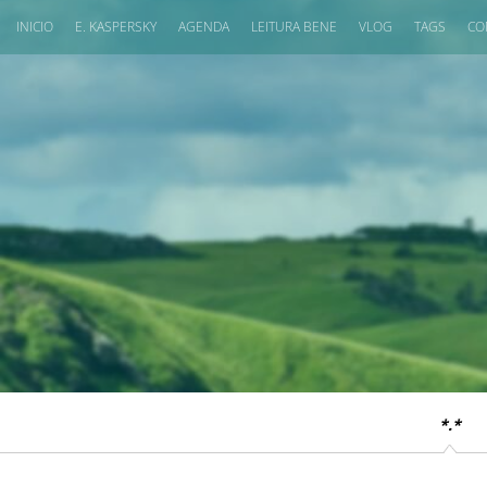
INICIO
E. KASPERSKY
AGENDA
LEITURA BENE
VLOG
TAGS
CO
*.*