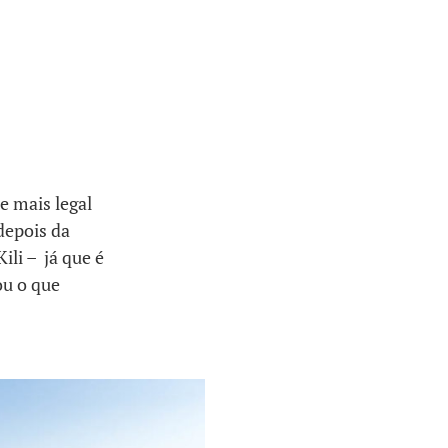
e mais legal
depois da
Kili – já que é
ou o que