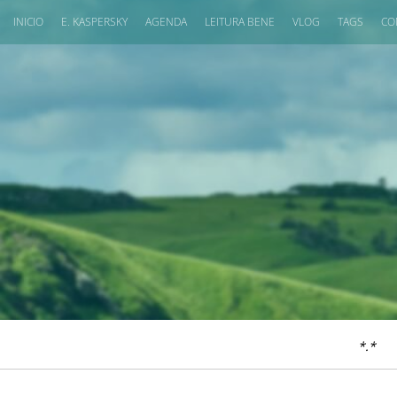
INICIO
E. KASPERSKY
AGENDA
LEITURA BENE
VLOG
TAGS
CO
*.*