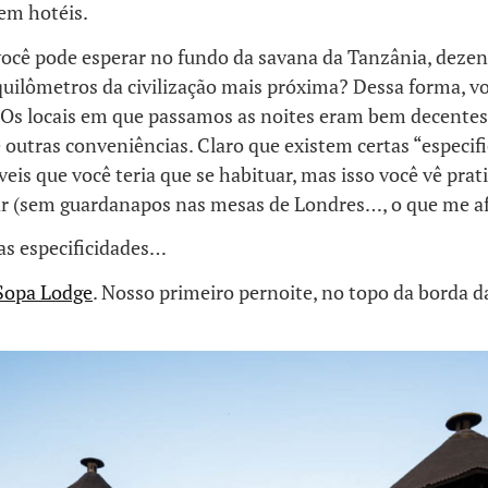
em hotéis.
você pode esperar no fundo da savana da Tanzânia, dezen
quilômetros da civilização mais próxima? Dessa forma, v
l! Os locais em que passamos as noites eram bem decente
 outras conveniências. Claro que existem certas “especifi
áveis que você teria que se habituar, mas isso você vê pr
ar (sem guardanapos nas mesas de Londres…, o que me afl
as especificidades…
Sopa Lodge
. Nosso primeiro pernoite, no topo da borda d