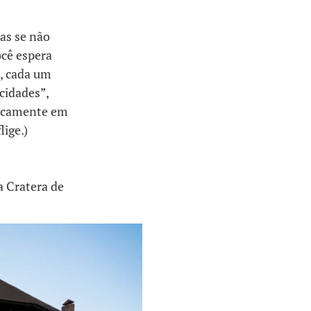
as se não
ocê espera
s, cada um
cidades”,
aticamente em
ige.)
a Cratera de