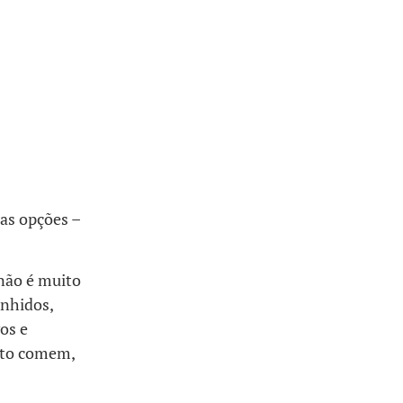
uas opções –
 não é muito
unhidos,
os e
nto comem,