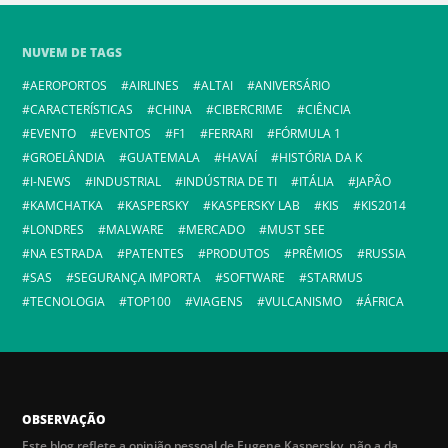
NUVEM DE TAGS
AEROPORTOS
AIRLINES
ALTAI
ANIVERSÁRIO
CARACTERÍSTICAS
CHINA
CIBERCRIME
CIÊNCIA
EVENTO
EVENTOS
F1
FERRARI
FÓRMULA 1
GROELÂNDIA
GUATEMALA
HAVAÍ
HISTÓRIA DA K
I-NEWS
INDUSTRIAL
INDÚSTRIA DE TI
ITÁLIA
JAPÃO
KAMCHATKA
KASPERSKY
KASPERSKY LAB
KIS
KIS2014
LONDRES
MALWARE
MERCADO
MUST SEE
NA ESTRADA
PATENTES
PRODUTOS
PRÊMIOS
RUSSIA
SAS
SEGURANÇA IMPORTA
SOFTWARE
STARMUS
TECNOLOGIA
TOP100
VIAGENS
VULCANISMO
ÁFRICA
OBSERVAÇÃO
Este blog reflete a opinião pessoal de Eugene Kaspersky, não a da