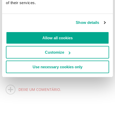
Isso é tudo por hoje pessoal.
of their services.
Todas as fotos
estão aqui
.
Show details
Até mais!
Allow all cookies
Customize
LEIA COMENTÁRIOS
0
Use necessary cookies only
DEIXE UM COMENTÁRIO.