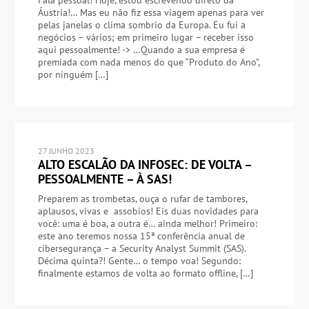
Fala pessoal! Hoje, estou escrevendo direto da
Áustria!… Mas eu não fiz essa viagem apenas para ver
pelas janelas o clima sombrio da Europa. Eu fui a
negócios – vários; em primeiro lugar – receber isso
aqui pessoalmente! -> …Quando a sua empresa é
premiada com nada menos do que “Produto do Ano”,
por ninguém […]
27 JUNHO 2023
ALTO ESCALÃO DA INFOSEC: DE VOLTA –
PESSOALMENTE – À SAS!
Preparem as trombetas, ouça o rufar de tambores,
aplausos, vivas e assobios! Eis duas novidades para
você: uma é boa, a outra é… ainda melhor! Primeiro:
este ano teremos nossa 15ª conferência anual de
cibersegurança – a Security Analyst Summit (SAS).
Décima quinta?! Gente… o tempo voa! Segundo:
finalmente estamos de volta ao formato offline, […]