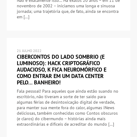
Não é exatamente isso… Há exatos 20 anos – em 11 de
novembro de 2002 – iniciamos uma longa e sinuosa
jornada; uma trajetória que, de fato, ainda se encontra
em […]
21 JULHO 2022
CIBERCONTOS DO LADO SOMBRIO (E
LUMINOSO): HACK CRIPTOGRÁFICO
AUDACIOSO, K FICA NEUROMÓRFICO E
COMO ENTRAR EM UM DATA CENTER
PELO… BANHEIRO!
Fala pessoal! Para aqueles que ainda estão suando no
escritório, não tiveram a sorte de ter saído para
algumas férias de desintoxicação digital de verdade,
para manter sua mente fora do calor, algumas iNews
deliciosas, também conhecidas como Contos obscuros
(e claros) do cibermundo – histórias ainda mais
extraordinárias e difíceis de acreditar do mundo […]