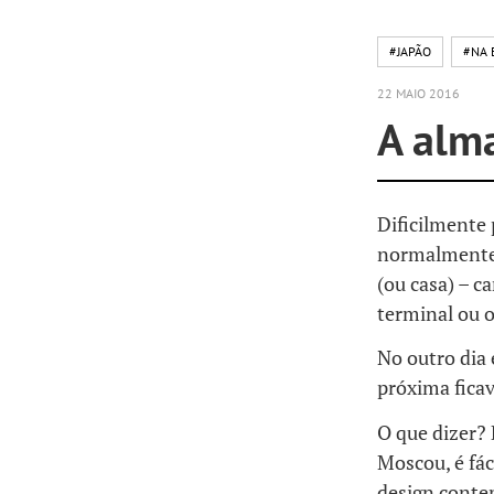
#JAPÃO
#NA 
22 MAIO 2016
A alm
Dificilmente
normalmente é
(ou casa) – c
terminal ou 
No outro dia
próxima fica
O que dizer?
Moscou, é fác
design conte