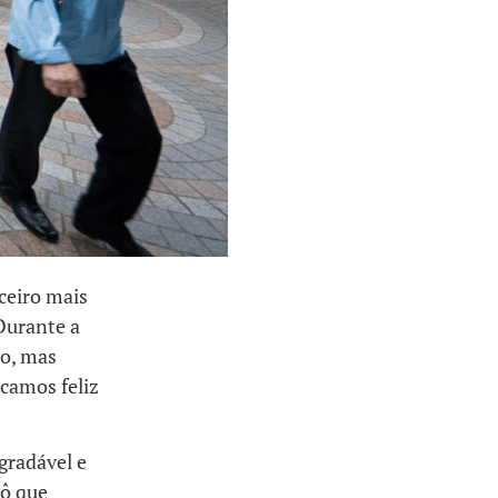
ceiro mais
Durante a
o, mas
icamos feliz
gradável e
rô que