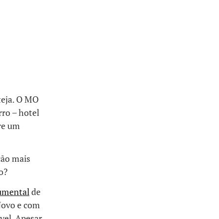
teja. O MO
rro – hotel
tre um
ção mais
o?
umental
de
 Novo e com
vel. Apesar