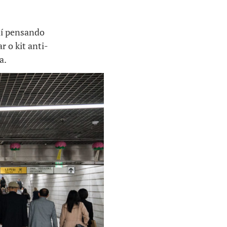
aí pensando
r o kit anti-
a.