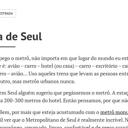
ESTRADA
a de Seul
 pego o metrô, não importa em que lugar do mundo eu es
: avião – carro – hotel (ou casa) – carro – escritório – ca
arro – avião… Uso aqueles trens que levam as pessoas en
outro, mas metrôs urbanos nunca.
 em Seul alguém sugeriu que pegássemos o metrô. A esta
va 200-300 metros do hotel. Então pensamos, por que nã
 Bem, por mais que esteja acostumado com o
metrô mon
il ver que o Metropolitano de Seul é realmente incrível.
mporâneo, arrumado, limpo, confortável e de preço razoá