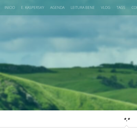
INICIO
E. KASPERSKY
AGENDA
LEITURA BENE
VLOG
TAGS
CO
*.*