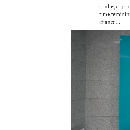
conheço; por
time feminin
chance…