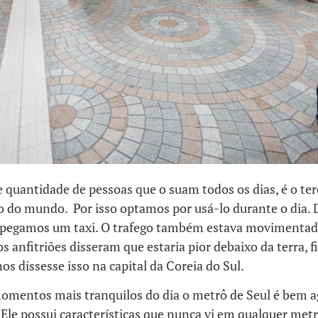
quantidade de pessoas que o suam todos os dias, é o ter
do mundo. Por isso optamos por usá-lo durante o dia. 
 pegamos um taxi. O trafego também estava movimentad
 anfitriões disseram que estaria pior debaixo da terra, f
os dissesse isso na capital da Coreia do Sul.
omentos mais tranquilos do dia o metrô de Seul é bem a
Ele possui características que nunca vi em qualquer met