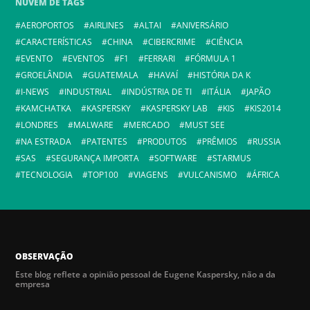
NUVEM DE TAGS
AEROPORTOS
AIRLINES
ALTAI
ANIVERSÁRIO
CARACTERÍSTICAS
CHINA
CIBERCRIME
CIÊNCIA
EVENTO
EVENTOS
F1
FERRARI
FÓRMULA 1
GROELÂNDIA
GUATEMALA
HAVAÍ
HISTÓRIA DA K
I-NEWS
INDUSTRIAL
INDÚSTRIA DE TI
ITÁLIA
JAPÃO
KAMCHATKA
KASPERSKY
KASPERSKY LAB
KIS
KIS2014
LONDRES
MALWARE
MERCADO
MUST SEE
NA ESTRADA
PATENTES
PRODUTOS
PRÊMIOS
RUSSIA
SAS
SEGURANÇA IMPORTA
SOFTWARE
STARMUS
TECNOLOGIA
TOP100
VIAGENS
VULCANISMO
ÁFRICA
OBSERVAÇÃO
Este blog reflete a opinião pessoal de Eugene Kaspersky, não a da
empresa