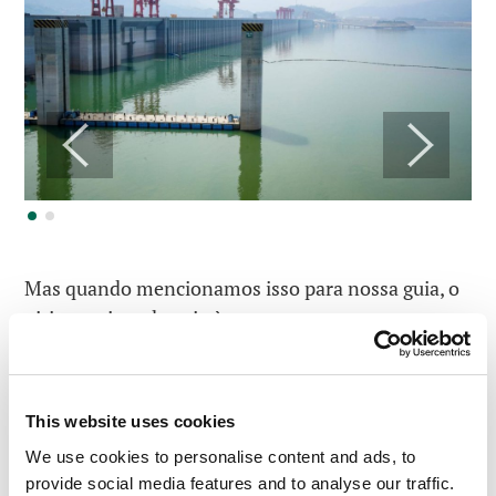
Mas quando mencionamos isso para nossa guia, o
piti mencionado veio à tona.
Ela ficou bem agitada e insistiu que “nada nunca
fica submerso, que a água nunca chega a essa
altura e que tudo está bem”!
This website uses cookies
We use cookies to personalise content and ads, to
Mas e esse pôster na saída?
provide social media features and to analyse our traffic.