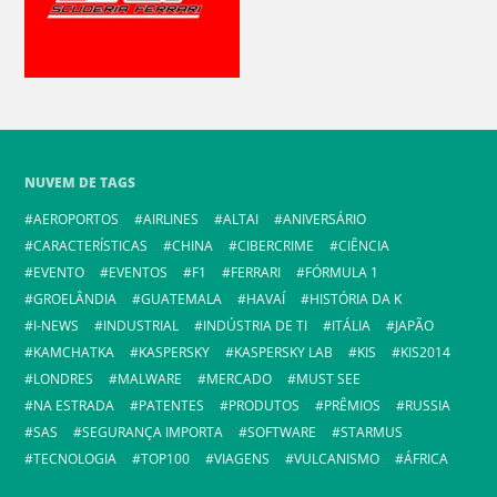
NUVEM DE TAGS
AEROPORTOS
AIRLINES
ALTAI
ANIVERSÁRIO
CARACTERÍSTICAS
CHINA
CIBERCRIME
CIÊNCIA
EVENTO
EVENTOS
F1
FERRARI
FÓRMULA 1
GROELÂNDIA
GUATEMALA
HAVAÍ
HISTÓRIA DA K
I-NEWS
INDUSTRIAL
INDÚSTRIA DE TI
ITÁLIA
JAPÃO
KAMCHATKA
KASPERSKY
KASPERSKY LAB
KIS
KIS2014
LONDRES
MALWARE
MERCADO
MUST SEE
NA ESTRADA
PATENTES
PRODUTOS
PRÊMIOS
RUSSIA
SAS
SEGURANÇA IMPORTA
SOFTWARE
STARMUS
TECNOLOGIA
TOP100
VIAGENS
VULCANISMO
ÁFRICA