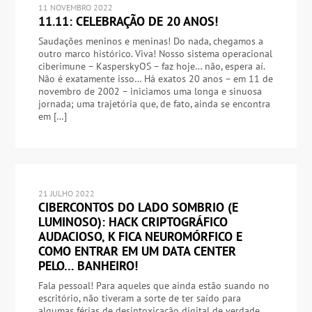
11 NOVEMBRO 2022
11.11: CELEBRAÇÃO DE 20 ANOS!
Saudações meninos e meninas! Do nada, chegamos a
outro marco histórico. Viva! Nosso sistema operacional
ciberimune – KasperskyOS – faz hoje… não, espera aí.
Não é exatamente isso… Há exatos 20 anos – em 11 de
novembro de 2002 – iniciamos uma longa e sinuosa
jornada; uma trajetória que, de fato, ainda se encontra
em […]
21 JULHO 2022
CIBERCONTOS DO LADO SOMBRIO (E
LUMINOSO): HACK CRIPTOGRÁFICO
AUDACIOSO, K FICA NEUROMÓRFICO E
COMO ENTRAR EM UM DATA CENTER
PELO… BANHEIRO!
Fala pessoal! Para aqueles que ainda estão suando no
escritório, não tiveram a sorte de ter saído para
algumas férias de desintoxicação digital de verdade,