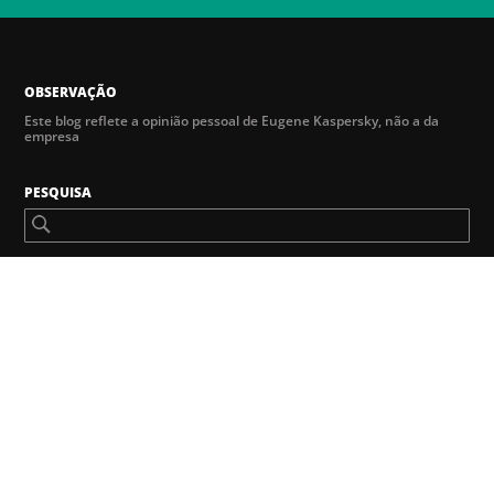
OBSERVAÇÃO
Este blog reflete a opinião pessoal de Eugene Kaspersky, não a da
empresa
PESQUISA
ARQUIVO
SELECIONAR MÊS
Entrevistas selecionadas
O próximo alvo dos hackers pode ser sua SmarTV, diz expert