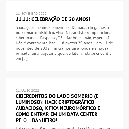
11 NOVEMBRO 2022
11.11: CELEBRAÇÃO DE 20 ANOS!
Saudações meninos e meninas! Do nada, chegamos a
outro marco histórico. Viva! Nosso sistema operacional
ciberimune – KasperskyOS – faz hoje… não, espera aí.
Não é exatamente isso… Há exatos 20 anos – em 11 de
novembro de 2002 – iniciamos uma longa e sinuosa
jornada; uma trajetória que, de fato, ainda se encontra
em […]
21 JULHO 2022
CIBERCONTOS DO LADO SOMBRIO (E
LUMINOSO): HACK CRIPTOGRÁFICO
AUDACIOSO, K FICA NEUROMÓRFICO E
COMO ENTRAR EM UM DATA CENTER
PELO… BANHEIRO!
Fala pessoal! Para aqueles que ainda estão suando no