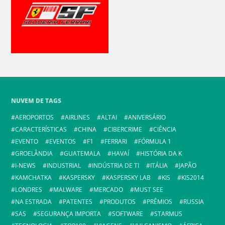
NUVEM DE TAGS
AEROPORTOS
AIRLINES
ALTAI
ANIVERSÁRIO
CARACTERÍSTICAS
CHINA
CIBERCRIME
CIÊNCIA
EVENTO
EVENTOS
F1
FERRARI
FÓRMULA 1
GROELÂNDIA
GUATEMALA
HAVAÍ
HISTÓRIA DA K
I-NEWS
INDUSTRIAL
INDÚSTRIA DE TI
ITÁLIA
JAPÃO
KAMCHATKA
KASPERSKY
KASPERSKY LAB
KIS
KIS2014
LONDRES
MALWARE
MERCADO
MUST SEE
NA ESTRADA
PATENTES
PRODUTOS
PRÊMIOS
RUSSIA
SAS
SEGURANÇA IMPORTA
SOFTWARE
STARMUS