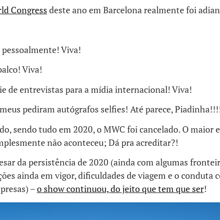
ld Congress
deste ano em Barcelona realmente foi adian
á pessoalmente! Viva!
palco! Viva!
ie de entrevistas para a mídia internacional! Viva!
’ meus pediram autógrafos selfies! Até parece, Piadinha!!!
do, sendo tudo em 2020, o MWC foi cancelado. O maior 
plesmente não aconteceu; Dá pra acreditar?!
esar da persistência de 2020 (ainda com algumas fronteir
ções ainda em vigor, dificuldades de viagem e o conduta
presas) –
o show continuou, do jeito que tem que ser
!