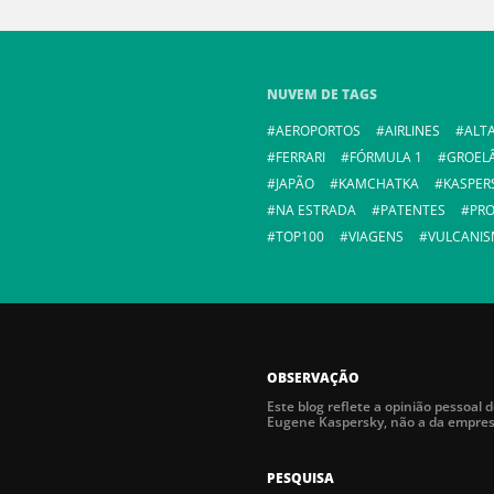
NUVEM DE TAGS
AEROPORTOS
AIRLINES
ALTA
FERRARI
FÓRMULA 1
GROEL
JAPÃO
KAMCHATKA
KASPER
NA ESTRADA
PATENTES
PR
TOP100
VIAGENS
VULCANI
OBSERVAÇÃO
Este blog reflete a opinião pessoal 
Eugene Kaspersky, não a da empre
PESQUISA