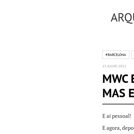
ARQ
#BARCELONA
13 JULHO 2021
MWC 
MAS E
E aí pessoal!
E agora, depo