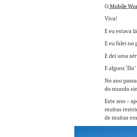
O
Mobile Wor
Viva!
E eu estava l
E eu falei no 
E dei uma sér
E alguns ‘fãs
No ano passa
do mundo sim
Este ano – ap
muitas restri
de muitas em