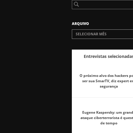
ARQUIVO
SELECIONAR MÊS
Entrevistas selecionada
O próximo alvo dos hackers p
ser sua SmarTV, diz expert 
segurança
Eugene Kaspersky: um gran
ataque ciberterrorista é ques
de tempo