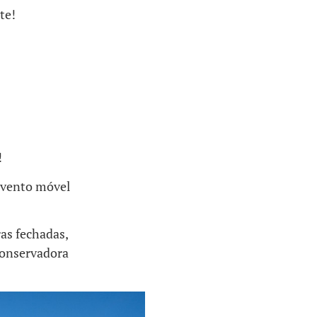
te!
!
evento móvel
as fechadas,
 conservadora