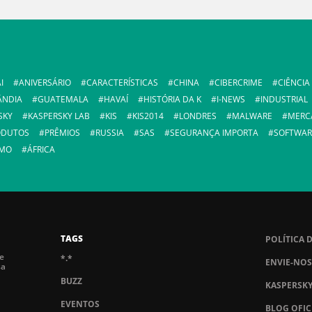
I
ANIVERSÁRIO
CARACTERÍSTICAS
CHINA
CIBERCRIME
CIÊNCIA
ÂNDIA
GUATEMALA
HAVAÍ
HISTÓRIA DA K
I-NEWS
INDUSTRIAL
SKY
KASPERSKY LAB
KIS
KIS2014
LONDRES
MALWARE
MERC
ODUTOS
PRÊMIOS
RUSSIA
SAS
SEGURANÇA IMPORTA
SOFTWAR
SMO
ÁFRICA
TAGS
POLÍTICA 
de
*.*
ENVIE-NOS
sa
BUZZ
KASPERSK
EVENTOS
BLOG OFIC