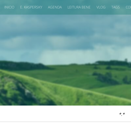
INICIO
E. KASPERSKY
AGENDA
LEITURA BENE
VLOG
TAGS
CO
*.*