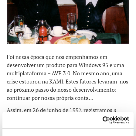
Foi nessa época que nos empenhamos em
desenvolver um produto para Windows 95 e uma
multiplataforma – AVP 3.0. No mesmo ano, uma
crise estourou na KAMI. Estes fatores levaram-nos
ao próximo passo do nosso desenvolvimento:
continuar por nossa própria conta…
Assim, em 26 de junho de 1997, registramos
a
nossa empresa
! A escolha do nome não foi nada
fácil. Eu não queria utilizar o meu sobrenome, mas
os meus colegas acabaram por me convencer,