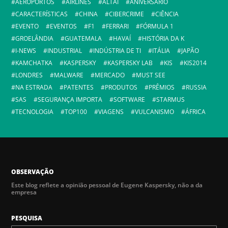
AEROPORTOS
AIRLINES
ALTAI
ANIVERSÁRIO
CARACTERÍSTICAS
CHINA
CIBERCRIME
CIÊNCIA
EVENTO
EVENTOS
F1
FERRARI
FÓRMULA 1
GROELÂNDIA
GUATEMALA
HAVAÍ
HISTÓRIA DA K
I-NEWS
INDUSTRIAL
INDÚSTRIA DE TI
ITÁLIA
JAPÃO
KAMCHATKA
KASPERSKY
KASPERSKY LAB
KIS
KIS2014
LONDRES
MALWARE
MERCADO
MUST SEE
NA ESTRADA
PATENTES
PRODUTOS
PRÊMIOS
RUSSIA
SAS
SEGURANÇA IMPORTA
SOFTWARE
STARMUS
TECNOLOGIA
TOP100
VIAGENS
VULCANISMO
ÁFRICA
OBSERVAÇÃO
Este blog reflete a opinião pessoal de Eugene Kaspersky, não a da
empresa
PESQUISA