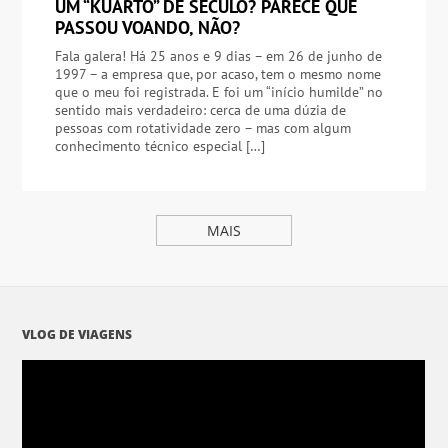
UM “KUARTO” DE SÉCULO? PARECE QUE
PASSOU VOANDO, NÃO?
Fala galera! Há 25 anos e 9 dias – em 26 de junho de
1997 – a empresa que, por acaso, tem o mesmo nome
que o meu foi registrada. E foi um “início humilde” no
sentido mais verdadeiro: cerca de uma dúzia de
pessoas com rotatividade zero – mas com algum
conhecimento técnico especial […]
MAIS
VLOG DE VIAGENS