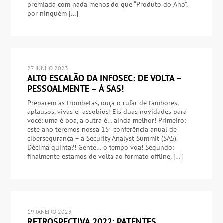
premiada com nada menos do que “Produto do Ano”,
por ninguém […]
27 JUNHO 2023
ALTO ESCALÃO DA INFOSEC: DE VOLTA –
PESSOALMENTE – À SAS!
Preparem as trombetas, ouça o rufar de tambores,
aplausos, vivas e assobios! Eis duas novidades para
você: uma é boa, a outra é… ainda melhor! Primeiro:
este ano teremos nossa 15ª conferência anual de
cibersegurança – a Security Analyst Summit (SAS).
Décima quinta?! Gente… o tempo voa! Segundo:
finalmente estamos de volta ao formato offline, […]
19 JANEIRO 2023
RETROSPECTIVA 2022: PATENTES