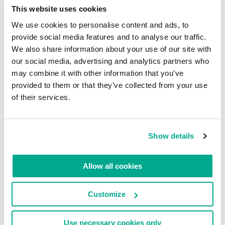
This website uses cookies
alegando que era um nome já bastante conhecido
e deveríamos tirar partido disso. Começar do zero
We use cookies to personalise content and ads, to
não fazia sentido, além de ser caro. E, já que
provide social media features and to analyse our traffic.
We also share information about your use of our site with
falamos em dinheiro, as nossas finanças não
our social media, advertising and analytics partners who
andavam lá muito bem quando fundamos a
may combine it with other information that you’ve
empresa. Tendo em conta que tínhamos 15 ou 20
provided to them or that they’ve collected from your use
colaboradores, as coisas não estavam fáceis. Os
of their services.
lucros ainda eram instáveis; tanto que, às vezes,
tínhamos que renunciar aos nossos salários.
Show details
Felizmente, estes anos difíceis rapidamente se
transformaram em tempos incrivelmente
produtivos: em 1998 lançamos nove produtos e
Allow all cookies
reformulamos o antivírus. Assinamos vários
contratos corporativos, começamos a contratar
Customize
muito mais colaboradores e aumentamos a nossa
cota de mercado. Gradualmente, a nossa fatia no
Use necessary cookies only