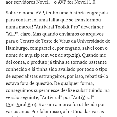
aos servidores Novell – o AVP for Novell 1.0.
Sobre o nome AVP, tenho uma história engraçada
para contar: foi uma falha que se transformou
numa marca! “Antiviral Toolkit Pro” deveria ser
“ATP”, claro. Mas quando enviamos os arquivos
para o Centro de Teste de Vírus da Universidade de
Hamburgo, compactei e, por engano, salvei com o
nome de avp.zip (em vez de atp.zip). Quando me
dei conta, o produto já tinha se tornado bastante
conhecido e já tinha sido avaliado por todo o tipo
de especialistas estrangeiros, por isso, rebatizá-lo
estava fora de questão. De qualquer forma,
conseguimos superar esse deslize substituindo, na
versão seguinte, “Antiviral” por “Anti
V
iral”
(
A
nti
V
iral
P
ro). E assim a marca foi utilizada por
vários anos. Por falar nisso, a história das várias