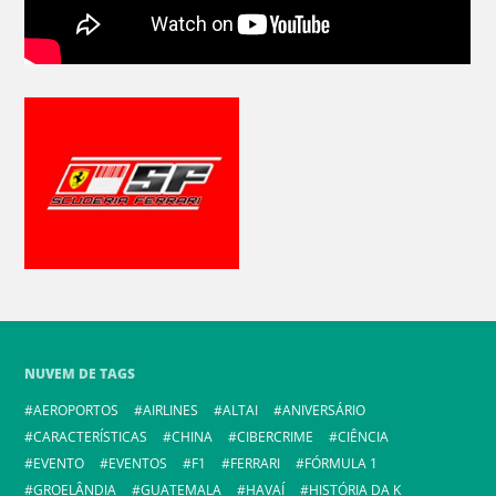
NUVEM DE TAGS
AEROPORTOS
AIRLINES
ALTAI
ANIVERSÁRIO
CARACTERÍSTICAS
CHINA
CIBERCRIME
CIÊNCIA
EVENTO
EVENTOS
F1
FERRARI
FÓRMULA 1
GROELÂNDIA
GUATEMALA
HAVAÍ
HISTÓRIA DA K