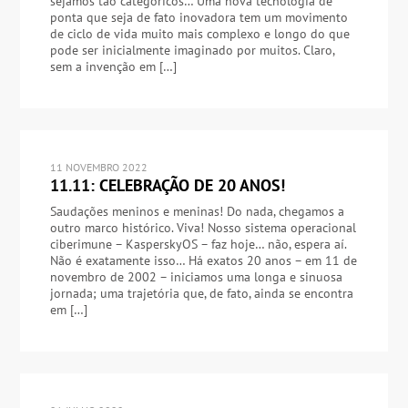
sejamos tão categóricos… Uma nova tecnologia de
ponta que seja de fato inovadora tem um movimento
de ciclo de vida muito mais complexo e longo do que
pode ser inicialmente imaginado por muitos. Claro,
sem a invenção em […]
11 NOVEMBRO 2022
11.11: CELEBRAÇÃO DE 20 ANOS!
Saudações meninos e meninas! Do nada, chegamos a
outro marco histórico. Viva! Nosso sistema operacional
ciberimune – KasperskyOS – faz hoje… não, espera aí.
Não é exatamente isso… Há exatos 20 anos – em 11 de
novembro de 2002 – iniciamos uma longa e sinuosa
jornada; uma trajetória que, de fato, ainda se encontra
em […]