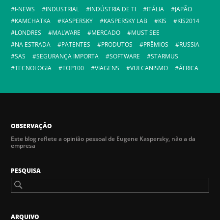
I-NEWS
INDUSTRIAL
INDÚSTRIA DE TI
ITÁLIA
JAPÃO
KAMCHATKA
KASPERSKY
KASPERSKY LAB
KIS
KIS2014
LONDRES
MALWARE
MERCADO
MUST SEE
NA ESTRADA
PATENTES
PRODUTOS
PRÊMIOS
RUSSIA
SAS
SEGURANÇA IMPORTA
SOFTWARE
STARMUS
TECNOLOGIA
TOP100
VIAGENS
VULCANISMO
ÁFRICA
OBSERVAÇÃO
Este blog reflete a opinião pessoal de Eugene Kaspersky, não a da
empresa
PESQUISA
ARQUIVO