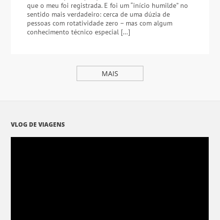
que o meu foi registrada. E foi um “início humilde” no
sentido mais verdadeiro: cerca de uma dúzia de
pessoas com rotatividade zero – mas com algum
conhecimento técnico especial […]
MAIS
VLOG DE VIAGENS