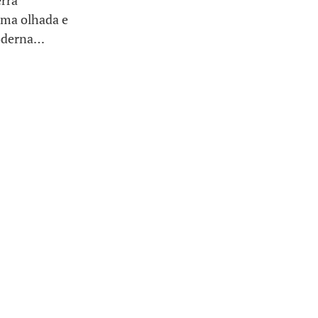
erra
uma olhada e
moderna…