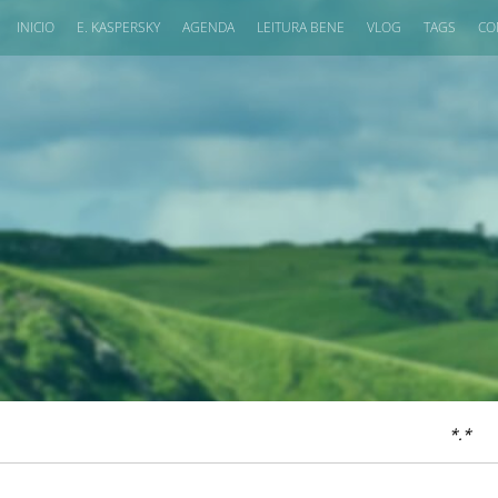
INICIO
E. KASPERSKY
AGENDA
LEITURA BENE
VLOG
TAGS
CO
*.*