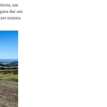
fórnia, um
r para dar um
fazer música