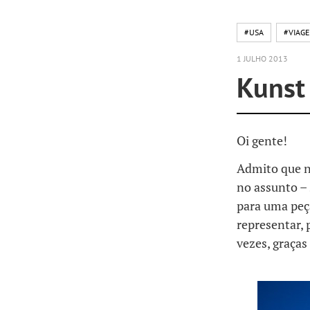
#USA
#VIAG
1 JULHO 2013
Kunst
Oi gente!
Admito que nã
no assunto –
para uma peç
representar, 
vezes, graças