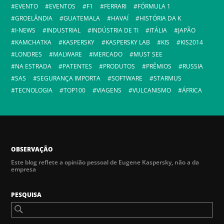
EVENTO
EVENTOS
F1
FERRARI
FÓRMULA 1
GROELÂNDIA
GUATEMALA
HAVAÍ
HISTÓRIA DA K
I-NEWS
INDUSTRIAL
INDÚSTRIA DE TI
ITÁLIA
JAPÃO
KAMCHATKA
KASPERSKY
KASPERSKY LAB
KIS
KIS2014
LONDRES
MALWARE
MERCADO
MUST SEE
NA ESTRADA
PATENTES
PRODUTOS
PRÊMIOS
RUSSIA
SAS
SEGURANÇA IMPORTA
SOFTWARE
STARMUS
TECNOLOGIA
TOP100
VIAGENS
VULCANISMO
ÁFRICA
OBSERVAÇÃO
Este blog reflete a opinião pessoal de Eugene Kaspersky, não a da
empresa
PESQUISA