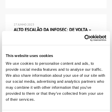
27 JUNHO 2023
ALTO ESCALÃO DA INFOSEC: DE VOLTA –
PESSOALMENTE – À SAS!
Preparem as trombetas, ouça o rufar de tambores,
aplausos, vivas e assobios! Eis duas novidades para
você: uma é boa, a outra é… ainda melhor! Primeiro:
este ano teremos nossa 15ª conferência anual de
This website uses cookies
cibersegurança – a Security Analyst Summit (SAS).
We use cookies to personalise content and ads, to
Décima quinta?! Gente… o tempo voa! Segundo:
finalmente estamos de volta ao formato offline, […]
provide social media features and to analyse our traffic.
We also share information about your use of our site with
our social media, advertising and analytics partners who
may combine it with other information that you’ve
provided to them or that they’ve collected from your use
19 JANEIRO 2023
of their services.
RETROSPECTIVA 2022: PATENTES
CHEGANDO COM TUDO!