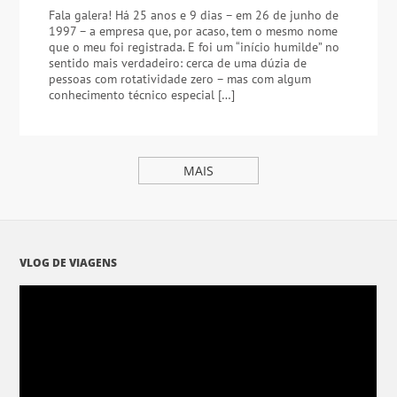
Fala galera! Há 25 anos e 9 dias – em 26 de junho de
1997 – a empresa que, por acaso, tem o mesmo nome
que o meu foi registrada. E foi um “início humilde” no
sentido mais verdadeiro: cerca de uma dúzia de
pessoas com rotatividade zero – mas com algum
conhecimento técnico especial […]
MAIS
VLOG DE VIAGENS