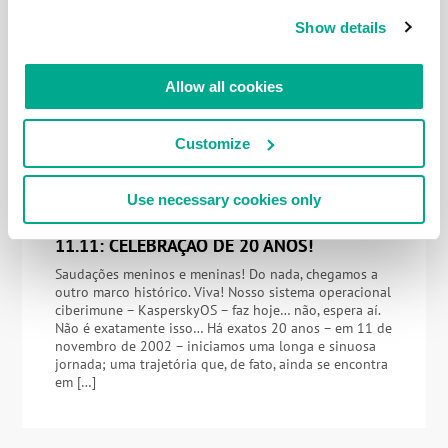
Inventar novas tecnologias de ponta é apenas a
metade do caminho. Espere – na verdade. não: não
Show details
sejamos tão categóricos… Uma nova tecnologia de
ponta que seja de fato inovadora tem um movimento
de ciclo de vida muito mais complexo e longo do que
Allow all cookies
pode ser inicialmente imaginado por muitos. Claro,
sem a invenção em […]
Customize
Use necessary cookies only
11 NOVEMBRO 2022
11.11: CELEBRAÇÃO DE 20 ANOS!
Saudações meninos e meninas! Do nada, chegamos a
outro marco histórico. Viva! Nosso sistema operacional
ciberimune – KasperskyOS – faz hoje… não, espera aí.
Não é exatamente isso… Há exatos 20 anos – em 11 de
novembro de 2002 – iniciamos uma longa e sinuosa
jornada; uma trajetória que, de fato, ainda se encontra
em […]