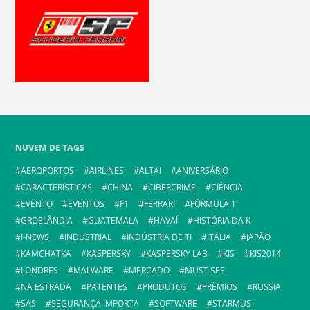
NUVEM DE TAGS
AEROPORTOS
AIRLINES
ALTAI
ANIVERSÁRIO
CARACTERÍSTICAS
CHINA
CIBERCRIME
CIÊNCIA
EVENTO
EVENTOS
F1
FERRARI
FÓRMULA 1
GROELÂNDIA
GUATEMALA
HAVAÍ
HISTÓRIA DA K
I-NEWS
INDUSTRIAL
INDÚSTRIA DE TI
ITÁLIA
JAPÃO
KAMCHATKA
KASPERSKY
KASPERSKY LAB
KIS
KIS2014
LONDRES
MALWARE
MERCADO
MUST SEE
NA ESTRADA
PATENTES
PRODUTOS
PRÊMIOS
RUSSIA
SAS
SEGURANÇA IMPORTA
SOFTWARE
STARMUS