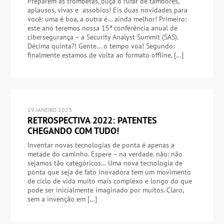
Preparem as trombetas, ouça o rufar de tambores,
aplausos, vivas e assobios! Eis duas novidades para
você: uma é boa, a outra é… ainda melhor! Primeiro:
este ano teremos nossa 15ª conferência anual de
cibersegurança – a Security Analyst Summit (SAS).
Décima quinta?! Gente… o tempo voa! Segundo:
finalmente estamos de volta ao formato offline, […]
19 JANEIRO 2023
RETROSPECTIVA 2022: PATENTES
CHEGANDO COM TUDO!
Inventar novas tecnologias de ponta é apenas a
metade do caminho. Espere – na verdade. não: não
sejamos tão categóricos… Uma nova tecnologia de
ponta que seja de fato inovadora tem um movimento
de ciclo de vida muito mais complexo e longo do que
pode ser inicialmente imaginado por muitos. Claro,
sem a invenção em […]