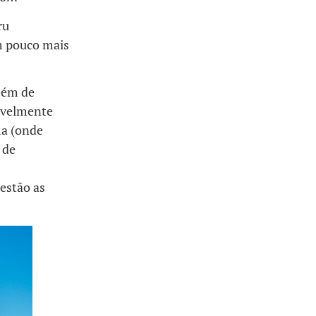
ru
um pouco mais
bém de
rivelmente
ma (onde
 de
estão as