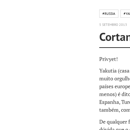
#RUSSIA
#YA
5 SETEMBRO 2013
Cortan
Privyet!
Yakutia (casa
muito orgulh
países europe
menos) é dito
Espanha, Tur
também, comp
De qualquer 
dúvida que o 