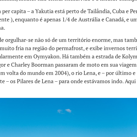
 per capita – a Yakutia está perto de Tailândia, Cuba e Pe
nte ), enquanto é apenas 1/4 de Austrália e Canadá, e 
na.
de orgulhar-se não só de um território enorme, mas tam
muito fria na região do permafrost, e exibe invernos ter
icularmente em Oymyakon. Há também a estrada de Koly
or e Charley Boorman passaram de moto em sua viagem
m volta do mundo em 2004), o rio Lena, e – por último e
e – os Pilares de Lena – para onde estávamos indo. Aqui 