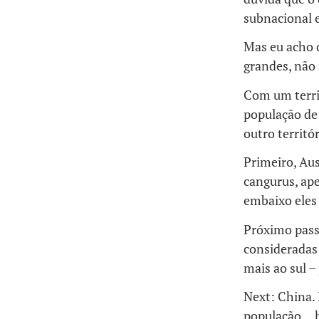
subnacional e
Mas eu acho q
grandes, não
Com um terri
população de
outro territ
Primeiro, Aus
cangurus, ape
embaixo eles 
Próximo passo
consideradas 
mais ao sul –
Next: China. 
população… 