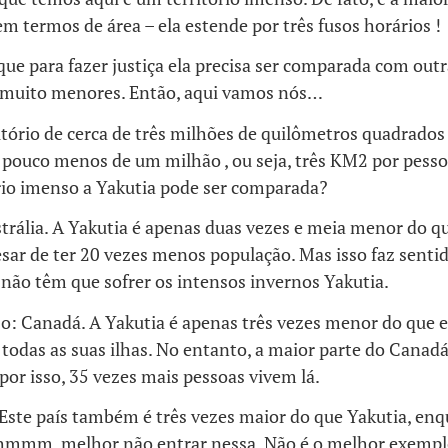
m termos de área – ela estende por três fusos horários !
ue para fazer justiça ela precisa ser comparada com outr
 muito menores. Então, aqui vamos nós…
tório de cerca de três milhões de quilômetros quadrado
 pouco menos de um milhão , ou seja, três KM2 por pesso
ório imenso a Yakutia pode ser comparada?
trália. A Yakutia é apenas duas vezes e meia menor do qu
sar de ter 20 vezes menos população. Mas isso faz sentid
não têm que sofrer os intensos invernos Yakutia.
: Canadá. A Yakutia é apenas três vezes menor do que es
todas as suas ilhas. No entanto, a maior parte do Canad
 por isso, 35 vezes mais pessoas vivem lá.
Este país também é três vezes maior do que Yakutia, enq
hmmm, melhor não entrar nessa. Não é o melhor exemp