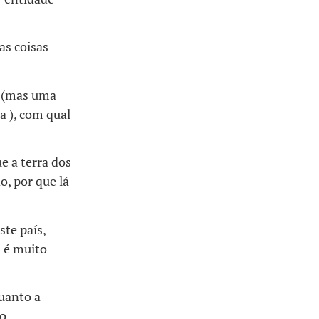
as coisas
s (mas uma
a ), com qual
e a terra dos
o, por que lá
te país,
á é muito
uanto a
lo…