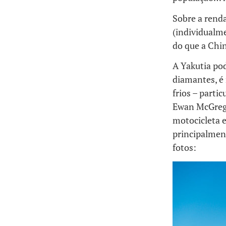
Sobre a renda
(individualme
do que a Chi
A Yakutia po
diamantes, é 
frios – part
Ewan McGreg
motocicleta e
principalment
fotos: