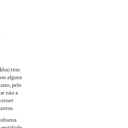
t
akha) tem
com alguns
usso, pelo
ue não a
ternet
untos.
nenhuma
r entidade