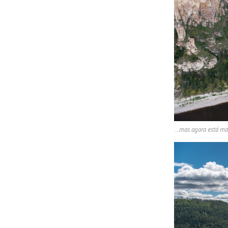
..
.mas agora está m