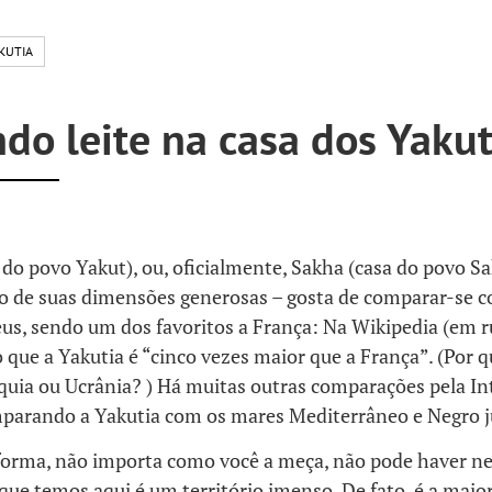
KUTIA
do leite na casa dos Yaku
 do povo Yakut), ou, oficialmente, Sakha (casa do povo S
o de suas dimensões generosas – gosta de comparar-se 
us, sendo um dos favoritos a França: Na Wikipedia (em r
 que a Yakutia é “cinco vezes maior que a França”. (Por q
quia ou Ucrânia? ) Há muitas outras comparações pela In
arando a Yakutia com os mares Mediterrâneo e Negro j
forma, não importa como você a meça, não pode haver 
que temos aqui é um território imenso. De fato, é a maio