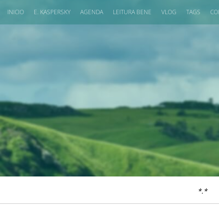
INICIO
E. KASPERSKY
AGENDA
LEITURA BENE
VLOG
TAGS
CO
*.*