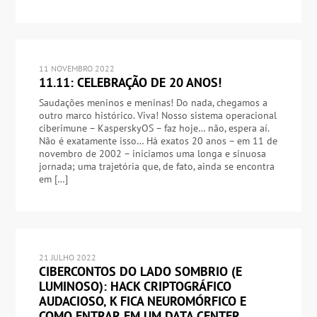
11 NOVEMBRO 2022
11.11: CELEBRAÇÃO DE 20 ANOS!
Saudações meninos e meninas! Do nada, chegamos a
outro marco histórico. Viva! Nosso sistema operacional
ciberimune – KasperskyOS – faz hoje… não, espera aí.
Não é exatamente isso… Há exatos 20 anos – em 11 de
novembro de 2002 – iniciamos uma longa e sinuosa
jornada; uma trajetória que, de fato, ainda se encontra
em […]
21 JULHO 2022
CIBERCONTOS DO LADO SOMBRIO (E
LUMINOSO): HACK CRIPTOGRÁFICO
AUDACIOSO, K FICA NEUROMÓRFICO E
COMO ENTRAR EM UM DATA CENTER