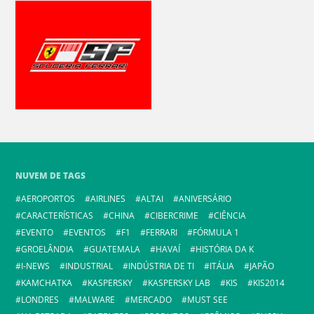
NUVEM DE TAGS
AEROPORTOS
AIRLINES
ALTAI
ANIVERSÁRIO
CARACTERÍSTICAS
CHINA
CIBERCRIME
CIÊNCIA
EVENTO
EVENTOS
F1
FERRARI
FÓRMULA 1
GROELÂNDIA
GUATEMALA
HAVAÍ
HISTÓRIA DA K
I-NEWS
INDUSTRIAL
INDÚSTRIA DE TI
ITÁLIA
JAPÃO
KAMCHATKA
KASPERSKY
KASPERSKY LAB
KIS
KIS2014
LONDRES
MALWARE
MERCADO
MUST SEE