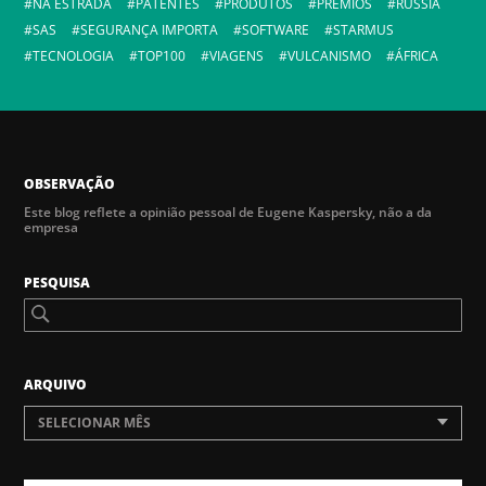
NA ESTRADA
PATENTES
PRODUTOS
PRÊMIOS
RUSSIA
SAS
SEGURANÇA IMPORTA
SOFTWARE
STARMUS
TECNOLOGIA
TOP100
VIAGENS
VULCANISMO
ÁFRICA
OBSERVAÇÃO
Este blog reflete a opinião pessoal de Eugene Kaspersky, não a da
empresa
PESQUISA
ARQUIVO
SELECIONAR MÊS