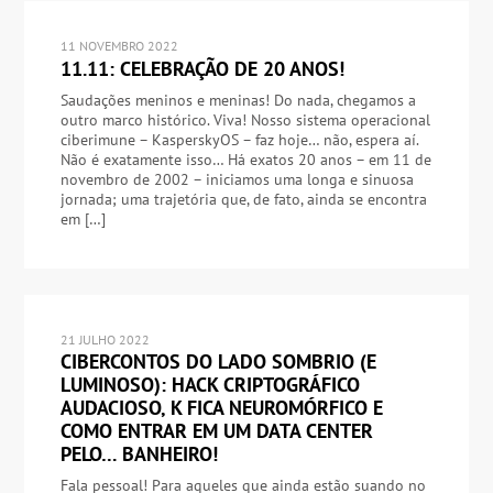
11 NOVEMBRO 2022
11.11: CELEBRAÇÃO DE 20 ANOS!
Saudações meninos e meninas! Do nada, chegamos a
outro marco histórico. Viva! Nosso sistema operacional
ciberimune – KasperskyOS – faz hoje… não, espera aí.
Não é exatamente isso… Há exatos 20 anos – em 11 de
novembro de 2002 – iniciamos uma longa e sinuosa
jornada; uma trajetória que, de fato, ainda se encontra
em […]
21 JULHO 2022
CIBERCONTOS DO LADO SOMBRIO (E
LUMINOSO): HACK CRIPTOGRÁFICO
AUDACIOSO, K FICA NEUROMÓRFICO E
COMO ENTRAR EM UM DATA CENTER
PELO… BANHEIRO!
Fala pessoal! Para aqueles que ainda estão suando no