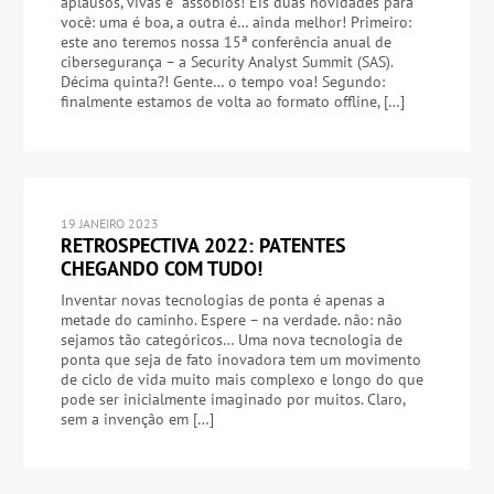
aplausos, vivas e assobios! Eis duas novidades para
você: uma é boa, a outra é… ainda melhor! Primeiro:
este ano teremos nossa 15ª conferência anual de
cibersegurança – a Security Analyst Summit (SAS).
Décima quinta?! Gente… o tempo voa! Segundo:
finalmente estamos de volta ao formato offline, […]
19 JANEIRO 2023
RETROSPECTIVA 2022: PATENTES
CHEGANDO COM TUDO!
Inventar novas tecnologias de ponta é apenas a
metade do caminho. Espere – na verdade. não: não
sejamos tão categóricos… Uma nova tecnologia de
ponta que seja de fato inovadora tem um movimento
de ciclo de vida muito mais complexo e longo do que
pode ser inicialmente imaginado por muitos. Claro,
sem a invenção em […]