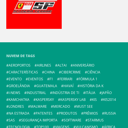
NUVEM DE TAGS
AEROPORTOS
AIRLINES
ALTAI
ANIVERSÁRIO
CARACTERÍSTICAS
CHINA
CIBERCRIME
CIÊNCIA
EVENTO
EVENTOS
F1
FERRARI
FÓRMULA 1
GROELÂNDIA
GUATEMALA
HAVAÍ
HISTÓRIA DA K
I-NEWS
INDUSTRIAL
INDÚSTRIA DE TI
ITÁLIA
JAPÃO
KAMCHATKA
KASPERSKY
KASPERSKY LAB
KIS
KIS2014
LONDRES
MALWARE
MERCADO
MUST SEE
NA ESTRADA
PATENTES
PRODUTOS
PRÊMIOS
RUSSIA
SAS
SEGURANÇA IMPORTA
SOFTWARE
STARMUS
TECNOLOGIA
TOP100
VIAGENS
VULCANISMO
ÁFRICA