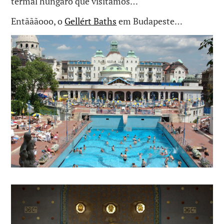
termal húngaro que visitamos…
Entãããooo, o
Gellért Baths
em Budapeste…